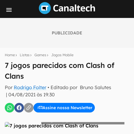
PUBLICIDADE
Seu resumo inteligente do mundo tech!
Assine a newsletter do Canaltech e receba
Home
Listas
Games
Jogos Mobile
notícias e reviews sobre tecnologia em primeira
mão.
7 jogos parecidos com Clash of
Clans
E-mail
Por
Rodrigo Folter
• Editado por
Bruno Salutes
|
04/08/2021 às 19:30
inscreva-se
Assine nossa Newsletter
Confirmo que li, aceito e concordo com os
Termos de
7 jogos parecidos com Clash of Clans
Uso e Política de Privacidade do Canaltech.