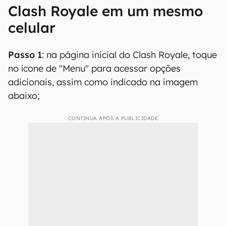
Sendo assim, se você já tem um Supercell ID,
basta criar uma segunda conta para jogar Clash
Royale em uma conta alternativa (é necessário
que as contas sejam vinculadas em diferentes e-
mails). Em nossa matéria aprenda como usar
duas contas em seu smartphone.
Como usar duas contas do
Clash Royale em um mesmo
celular
Passo 1
: na página inicial do Clash Royale, toque
no ícone de "Menu" para acessar opções
adicionais, assim como indicado na imagem
abaixo;