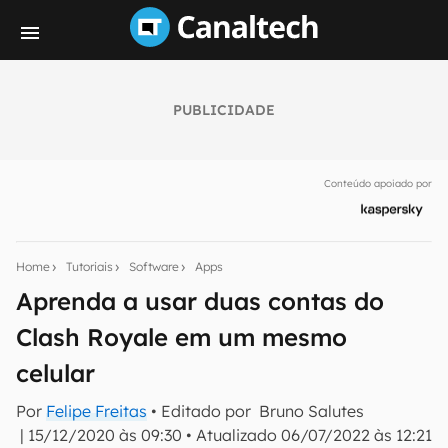
PUBLICIDADE
Seu resumo inteligente do mundo tech!
Assine a newsletter do Canaltech e receba
Conteúdo apoiado por
notícias e reviews sobre tecnologia em primeira
mão.
E-mail
Home
Tutoriais
Software
Apps
Aprenda a usar duas contas do
Clash Royale em um mesmo
inscreva-se
celular
Confirmo que li, aceito e concordo com os
Termos de
Por
Felipe Freitas
• Editado por
Bruno Salutes
Uso e Política de Privacidade do Canaltech.
|
15/12/2020 às 09:30
•
Atualizado
06/07/2022 às 12:21