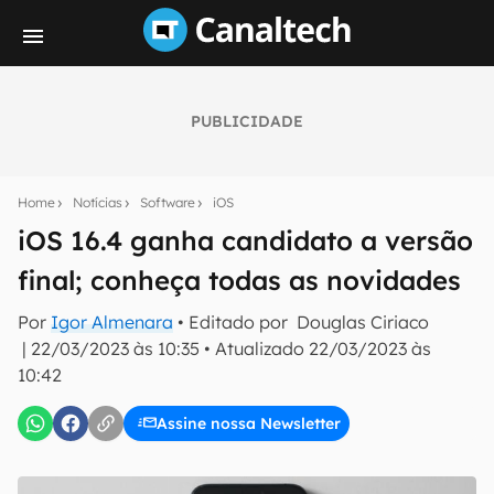
PUBLICIDADE
Seu resumo inteligente do mundo tech!
Assine a newsletter do Canaltech e receba
Home
Notícias
Software
iOS
notícias e reviews sobre tecnologia em primeira
mão.
iOS 16.4 ganha candidato a versão
final; conheça todas as novidades
E-mail
Por
Igor Almenara
• Editado por
Douglas Ciriaco
|
22/03/2023 às 10:35
•
Atualizado
22/03/2023 às
10:42
inscreva-se
Assine nossa Newsletter
Confirmo que li, aceito e concordo com os
Termos de
Uso e Política de Privacidade do Canaltech.