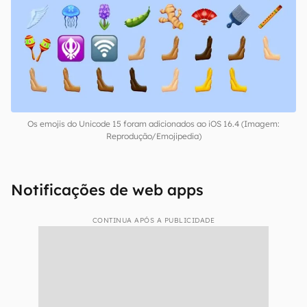
O iOS 16.4 introduz suporte para os 21 novos
emojis do Unicode 15. São figuras, animais,
carinhas e alimentos novos para o teclado do
iPhone.
Os emojis do Unicode 15 foram adicionados ao iOS 16.4 (Imagem:
Reprodução/Emojipedia)