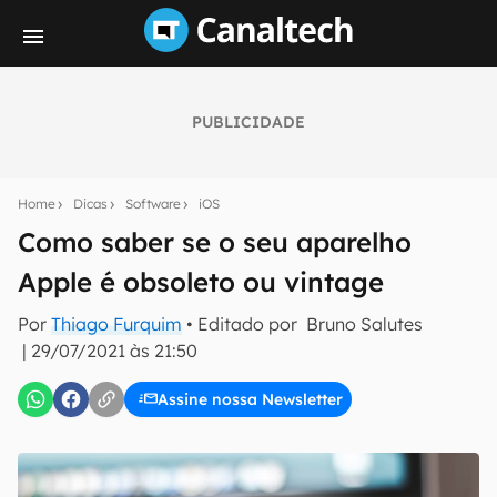
PUBLICIDADE
Seu resumo inteligente do mundo tech!
Assine a newsletter do Canaltech e receba
Home
Dicas
Software
iOS
notícias e reviews sobre tecnologia em primeira
mão.
Como saber se o seu aparelho
Apple é obsoleto ou vintage
E-mail
Por
Thiago Furquim
• Editado por
Bruno Salutes
|
29/07/2021 às 21:50
inscreva-se
Assine nossa Newsletter
Confirmo que li, aceito e concordo com os
Termos de
Uso e Política de Privacidade do Canaltech.