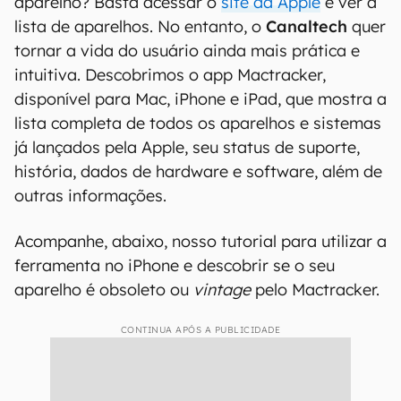
não é referência para saber se o suporte da
Apple ainda está válido, é
vintage
ou obsoleto.
Um MacBook Pro Mid 2012 com 13 polegadas,
por exemplo, ainda é suportado, ao passo que
sua versão de 15 polegadas é obsoleta. Tudo
depende da data oficial de descontinuação.
Quer saber qual o status de suporte do seu
aparelho? Basta acessar o
site da Apple
e ver a
lista de aparelhos. No entanto, o
Canaltech
quer
tornar a vida do usuário ainda mais prática e
intuitiva. Descobrimos o app Mactracker,
disponível para Mac, iPhone e iPad, que mostra a
lista completa de todos os aparelhos e sistemas
já lançados pela Apple, seu status de suporte,
história, dados de hardware e software, além de