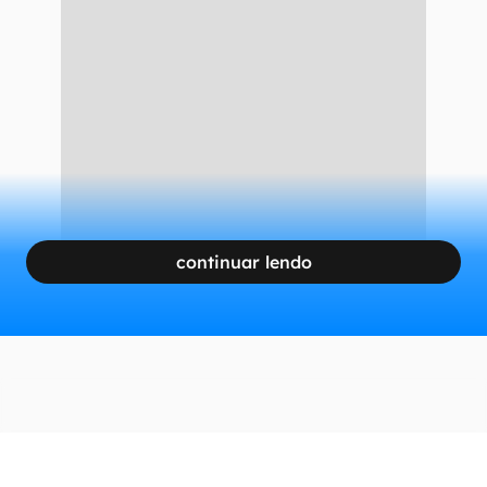
outras informações.
Acompanhe, abaixo, nosso tutorial para utilizar a
ferramenta no iPhone e descobrir se o seu
aparelho é obsoleto ou
vintage
pelo Mactracker.
CONTINUA APÓS A PUBLICIDADE