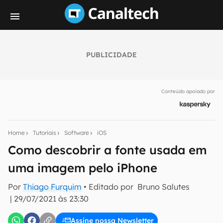
PUBLICIDADE
Seu resumo inteligente do mundo tech!
Assine a newsletter do Canaltech e receba
Conteúdo apoiado por
notícias e reviews sobre tecnologia em primeira
mão.
E-mail
Home
Tutoriais
Software
iOS
Como descobrir a fonte usada em
uma imagem pelo iPhone
inscreva-se
Por
Thiago Furquim
• Editado por
Bruno Salutes
|
29/07/2021 às 23:30
Confirmo que li, aceito e concordo com os
Termos de
Uso e Política de Privacidade do Canaltech.
Assine nossa Newsletter