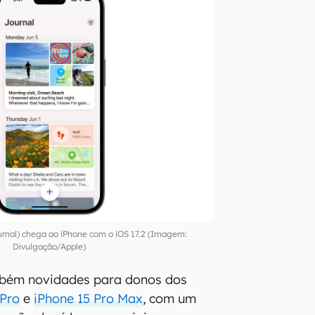
ournal) chega ao iPhone com o iOS 17.2 (Imagem:
Divulgação/Apple)
ambém novidades para donos dos
 Pro
e
iPhone 15 Pro Max
, com um