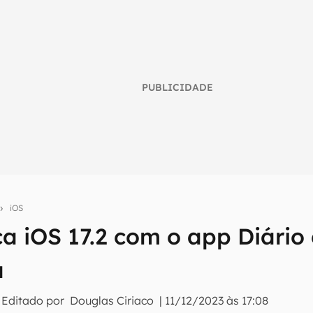
PUBLICIDADE
iOS
a iOS 17.2 com o app Diário
umo inteligente do mundo tech!
a
tter do Canaltech e receba notícias e reviews sobre tecnologia 
 Editado por
Douglas Ciriaco
|
11/12/2023 às 17:08