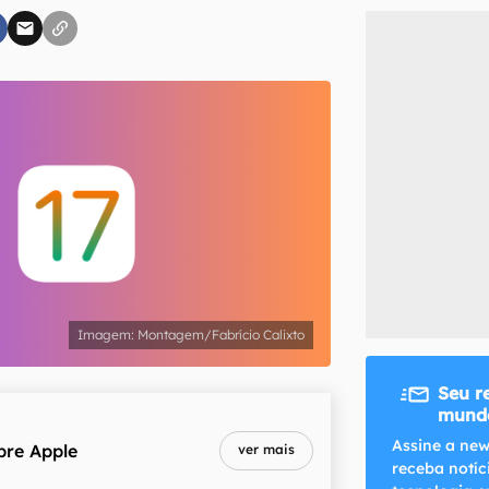
inscreva-se
li, aceito e concordo com os
Termos de Uso e Política de Privacidade do Ca
Montagem/Fabrício Calixto
Seu r
mundo
Assine a new
bre
Apple
ver mais
receba notíc