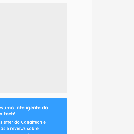
naltech.
esumo inteligente do
 tech!
sletter do Canaltech e
ias e reviews sobre