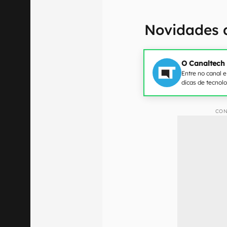
Novidades d
O Canaltech
Entre no canal 
dicas de tecnol
CON