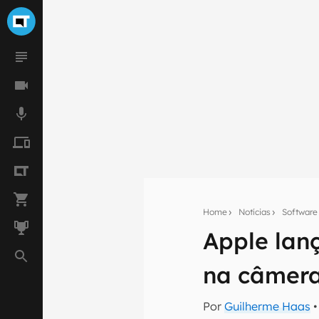
Home
Notícias
Software
Apple lanç
Seu res
na câmer
Assine a newsle
mão.
Por
Guilherme Haas
•