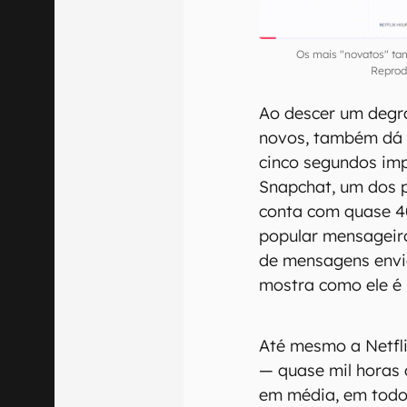
Os mais "novatos" t
Reprod
Ao descer um degra
novos, também dá 
cinco segundos im
Snapchat, um dos p
conta com quase 40
popular mensagei
de mensagens envi
mostra como ele é
Até mesmo a Netfl
— quase mil horas 
em média, em todo