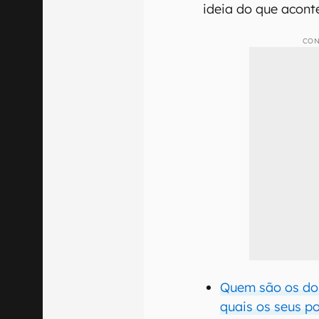
ideia do que acont
CON
Quem são os don
quais os seus p