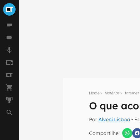
Home
Matérias
Internet
O que aco
Seu res
Por
Alveni Lisboa
• E
Assine a newsle
mão.
Compartilhe: