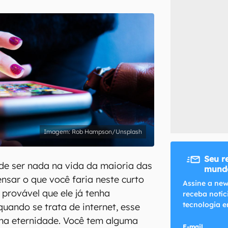
inscreva-se
li, aceito e concordo com os
Termos de Uso e Política de Privacidade do Ca
Rob Hampson/Unsplash
Seu r
de ser nada na vida da maioria das
mundo
ensar o que você faria neste curto
Assine a new
provável que ele já tenha
receba notíc
tecnologia e
quando se trata de internet, esse
uma eternidade. Você tem alguma
E-mail