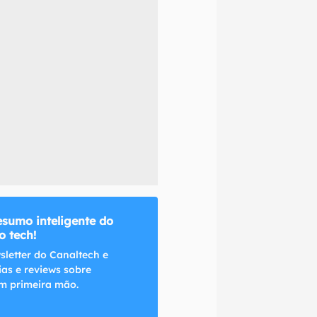
naltech.
esumo inteligente do
 tech!
sletter do Canaltech e
ias e reviews sobre
m primeira mão.