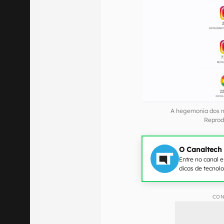
A hegemonia dos m
Reprod
O Canaltech
Entre no canal 
dicas de tecnol
CON