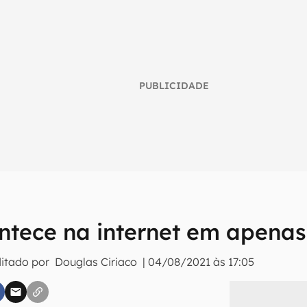
PUBLICIDADE
ntece na internet em apena
umo inteligente do mundo tech!
ditado por
Douglas Ciriaco
|
04/08/2021 às 17:05
tter do Canaltech e receba notícias e reviews sobre tecnologia 