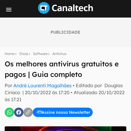
PUBLICIDADE
Seu resumo inteligente do mundo tech!
Assine a newsletter do Canaltech e receba
Home
Dicas
Software
Antivírus
notícias e reviews sobre tecnologia em primeira
mão.
Os melhores antivírus gratuitos e
pagos | Guia completo
E-mail
Por
André Lourenti Magalhães
• Editado por
Douglas
Ciriaco
|
20/10/2022 às 17:20
•
Atualizado
20/10/2022
às 17:21
inscreva-se
Assine nossa Newsletter
Confirmo que li, aceito e concordo com os
Termos de
Uso e Política de Privacidade do Canaltech.