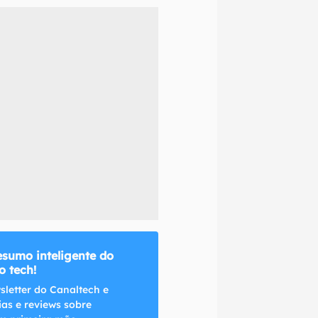
naltech.
esumo inteligente do
 tech!
sletter do Canaltech e
ias e reviews sobre