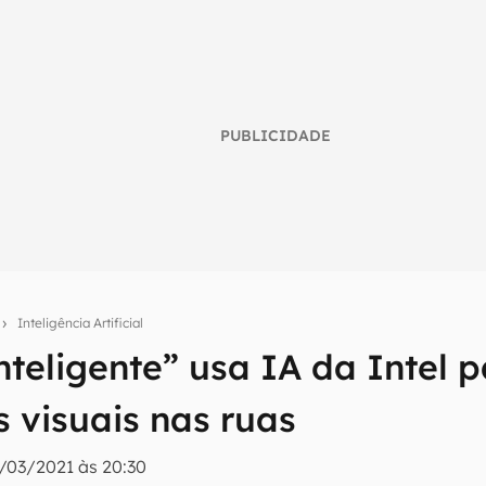
PUBLICIDADE
o
Inteligência Artificial
nteligente” usa IA da Intel 
umo inteligente do mundo tech!
s visuais nas ruas
tter do Canaltech e receba notícias e reviews sobre tecnologia 
/03/2021 às 20:30