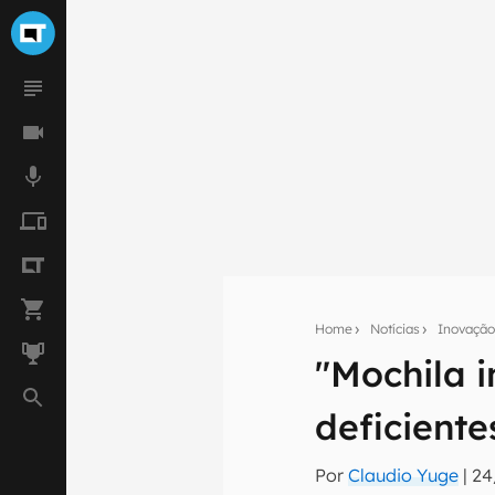
Home
Notícias
Inovaçã
"Mochila i
Seu res
deficiente
Assine a newsle
mão.
Por
Claudio Yuge
|
24