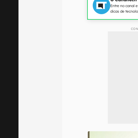
Entre no canal 
dicas de tecnol
CON