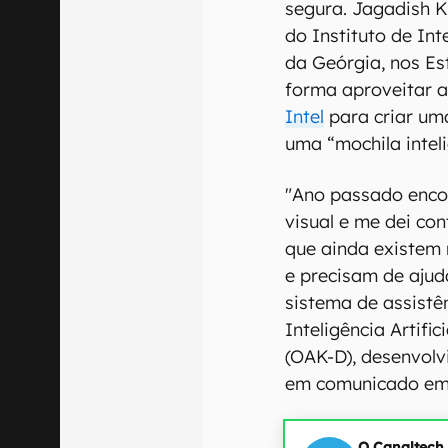
segura. Jagadish K
do Instituto de Int
da Geórgia, nos E
forma aproveitar 
Intel
para criar um
uma “mochila inteli
"Ano passado encon
visual e me dei con
que ainda existem
e precisam de ajuda
sistema de assistê
Inteligência Artif
(OAK-D), desenvolvi
em comunicado emit
O Canaltech