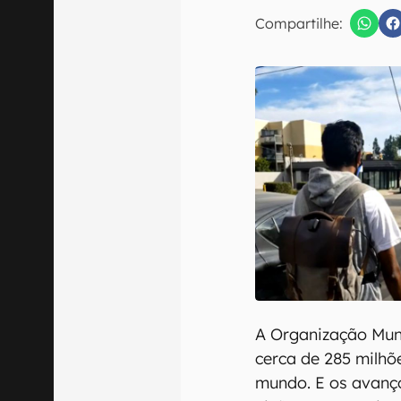
E-mail
Compartilhe:
Confirmo que 
A Organização Mun
cerca de 285 milhõ
mundo. E os avanços