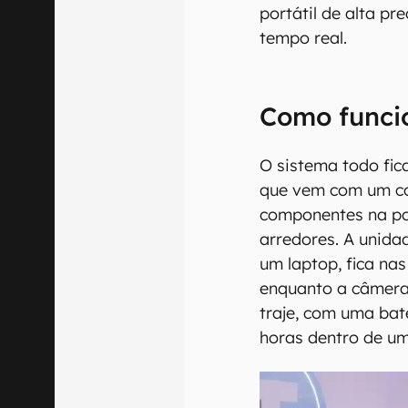
portátil de alta pr
tempo real.
Como funci
O sistema todo fic
que vem com um co
componentes na pos
arredores. A unid
um laptop, fica na
enquanto a câmera 
traje, com uma ba
horas dentro de u