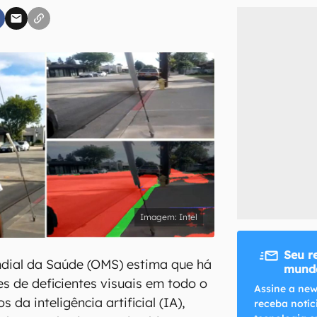
inscreva-se
li, aceito e concordo com os
Termos de Uso e Política de Privacidade do Ca
Intel
Seu r
dial da Saúde (OMS) estima que há
mundo
es de deficientes visuais em todo o
Assine a new
 da inteligência artificial (IA),
receba notíc