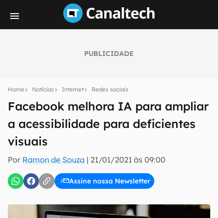
PUBLICIDADE
Seu resumo inteligente do mundo tech!
Assine a newsletter do Canaltech e receba
Home
Notícias
Internet
Redes sociais
notícias e reviews sobre tecnologia em primeira
mão.
Facebook melhora IA para ampliar
a acessibilidade para deficientes
E-mail
visuais
Por
Ramon de Souza
|
21/01/2021 às 09:00
inscreva-se
Assine nossa Newsletter
Confirmo que li, aceito e concordo com os
Termos de
Uso e Política de Privacidade do Canaltech.