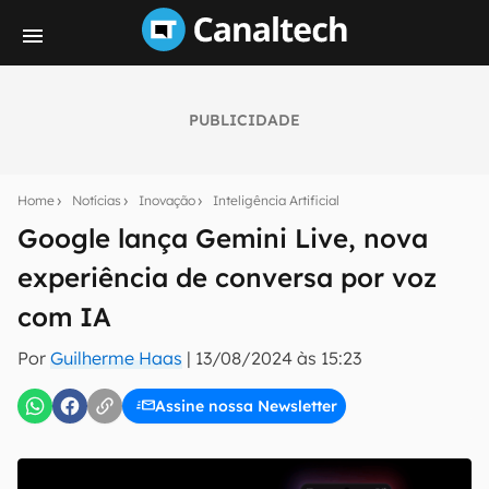
PUBLICIDADE
Seu resumo inteligente do mundo tech!
Assine a newsletter do Canaltech e receba
Home
Notícias
Inovação
Inteligência Artificial
notícias e reviews sobre tecnologia em primeira
mão.
Google lança Gemini Live, nova
experiência de conversa por voz
E-mail
com IA
Por
Guilherme Haas
|
13/08/2024 às 15:23
inscreva-se
Assine nossa Newsletter
Confirmo que li, aceito e concordo com os
Termos de
Uso e Política de Privacidade do Canaltech.