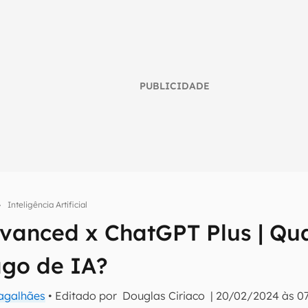
PUBLICIDADE
Inteligência Artificial
vanced x ChatGPT Plus | Qua
umo inteligente do mundo tech!
ago de IA?
tter do Canaltech e receba notícias e reviews sobre tecnologia 
Magalhães
• Editado por
Douglas Ciriaco
|
20/02/2024 às 07