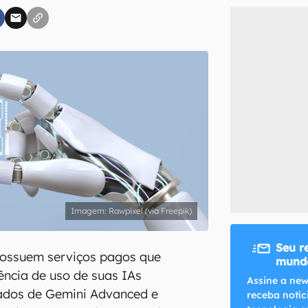
inscreva-se
li, aceito e concordo com os
Termos de Uso e Política de Privacidade do Ca
Rawpixel (via Freepik)
Seu r
ossuem serviços pagos que
mundo
ncia de uso de suas IAs
Assine a new
ados de Gemini Advanced e
receba notíc