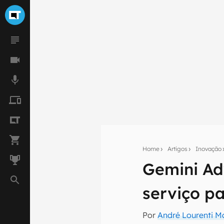
Home
Artigos
Inovação
Gemini Ad
Seu res
serviço p
Assine a newsle
mão.
Por
André Lourenti 