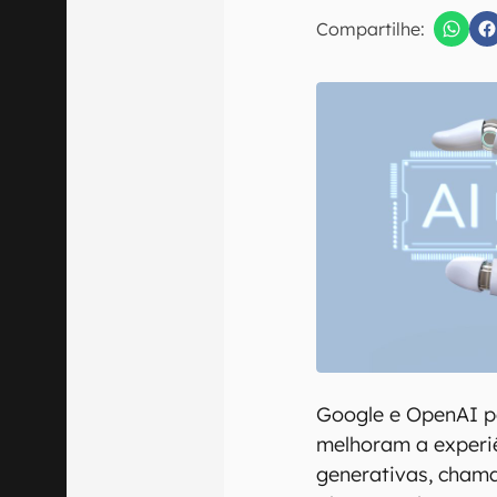
E-mail
Compartilhe:
Confirmo que 
Google e OpenAI p
melhoram a experiê
generativas, cham