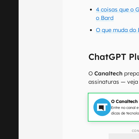
4 coisas que o 
o Bard
O que muda do 
ChatGPT Pl
O
Canaltech
prepa
assinaturas — veja 
O Canaltech
Entre no canal 
dicas de tecnol
CON