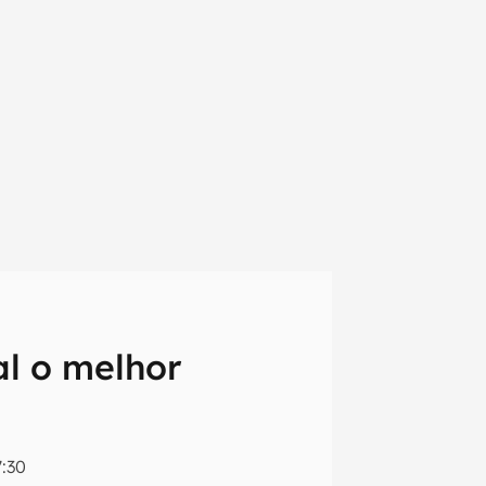
l o melhor
em primeira
:30