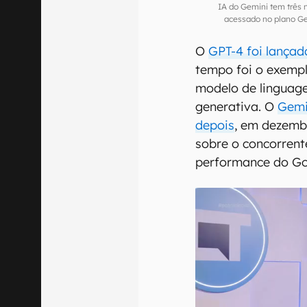
IA do Gemini tem três n
acessado no plano G
O
GPT-4 foi lança
tempo foi o exemp
modelo de linguag
generativa. O
Gemi
depois
, em dezemb
sobre o concorrent
performance do Go