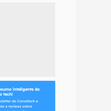
naltech.
esumo inteligente do
 tech!
sletter do Canaltech e
ias e reviews sobre