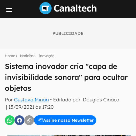
PUBLICIDADE
Seu resumo inteligente do mundo tech!
Assine a newsletter do Canaltech e receba
Home
Notícias
Inovação
notícias e reviews sobre tecnologia em primeira
mão.
Sistema inovador cria "capa de
invisibilidade sonora" para ocultar
E-mail
objetos
Por
Gustavo Minari
• Editado por
Douglas Ciriaco
inscreva-se
|
15/09/2021 às 17:20
Assine nossa Newsletter
Confirmo que li, aceito e concordo com os
Termos de
Uso e Política de Privacidade do Canaltech.