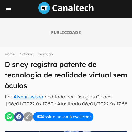
PUBLICIDADE
Seu resumo inteligente do mundo tech!
Assine a newsletter do Canaltech e receba
Home
Notícias
Inovação
notícias e reviews sobre tecnologia em primeira
mão.
Disney registra patente de
tecnologia de realidade virtual sem
E-mail
óculos
Por
Alveni Lisboa
• Editado por
Douglas Ciriaco
inscreva-se
|
06/01/2022 às 17:57
•
Atualizado
06/01/2022 às 17:58
Assine nossa Newsletter
Confirmo que li, aceito e concordo com os
Termos de
Uso e Política de Privacidade do Canaltech.