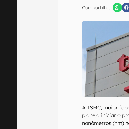
Compartilhe:
Confirmo que 
A TSMC, maior fab
planeja iniciar o p
nanômetros (nm) n