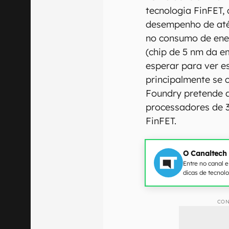
tecnologia FinFET,
desempenho de até
no consumo de ene
(chip de 5 nm da e
esperar para ver e
principalmente se
Foundry pretende 
processadores de 
FinFET.
O Canaltech
Entre no canal 
dicas de tecnol
CON