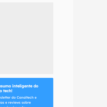
naltech.
esumo inteligente do
 tech!
sletter do Canaltech e
ias e reviews sobre