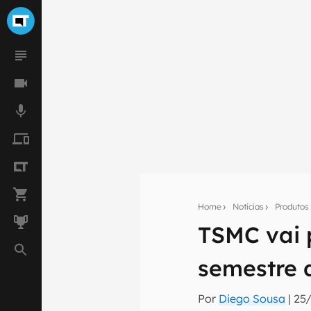
Home
Notícias
Produtos
Seu res
TSMC vai 
Assine a newsle
mão.
semestre d
E-mail
Por
Diego Sousa
|
25/