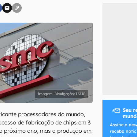
inscreva-se
li, aceito e concordo com os
Termos de Uso e Política de Privacidade do Ca
Divulgação/TSMC
Seu r
ricante processadores do mundo,
mundo
rocesso de fabricação de chips em 3
Assine a new
o próximo ano, mas a produção em
receba notíc