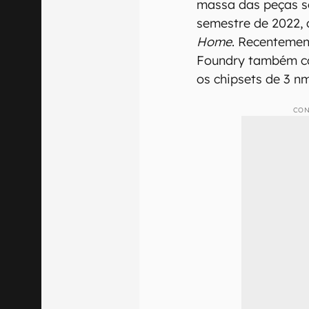
massa das peças s
semestre de 2022, 
Home
. Recentement
Foundry também co
os chipsets de 3 
CON