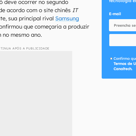
tecnologia e
ó deve ocorrer no segundo
de acordo com o site chinês
IT
E-mail
e, sua principal rival
Samsung
nfirmou que começaria a produzir
nm no mesmo ano.
TINUA APÓS A PUBLICIDADE
Confirmo que
Termos de U
Canaltech.