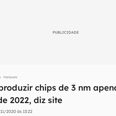
PUBLICIDADE
Hardware
umo inteligente do mundo tech!
produzir chips de 3 nm apen
tter do Canaltech e receba notícias e reviews sobre tecnologia 
e 2022, diz site
11/2020 às 13:22