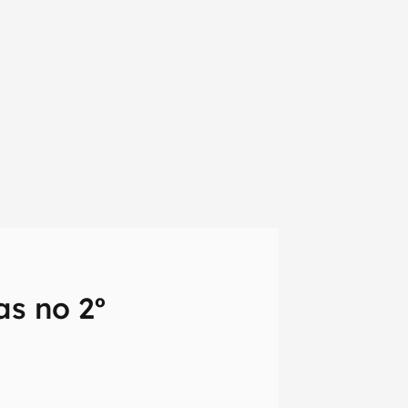
as no 2º
em primeira