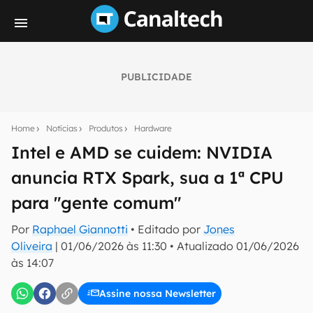
PUBLICIDADE
Seu resumo inteligente do mundo tech!
Assine a newsletter do Canaltech e receba
Home
Notícias
Produtos
Hardware
notícias e reviews sobre tecnologia em primeira
mão.
Intel e AMD se cuidem: NVIDIA
anuncia RTX Spark, sua a 1ª CPU
E-mail
para "gente comum"
Por
Raphael Giannotti
• Editado por
Jones
inscreva-se
Oliveira
|
01/06/2026 às 11:30
•
Atualizado
01/06/2026
às 14:07
Confirmo que li, aceito e concordo com os
Termos de
Uso e Política de Privacidade do Canaltech.
Assine nossa Newsletter