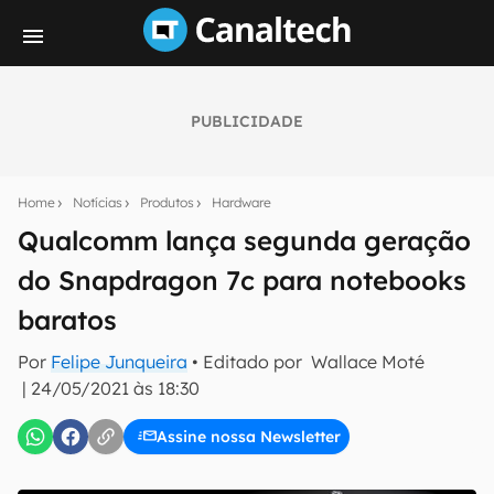
PUBLICIDADE
Seu resumo inteligente do mundo tech!
Assine a newsletter do Canaltech e receba
Home
Notícias
Produtos
Hardware
notícias e reviews sobre tecnologia em primeira
mão.
Qualcomm lança segunda geração
do Snapdragon 7c para notebooks
E-mail
baratos
Por
Felipe Junqueira
• Editado por
Wallace Moté
inscreva-se
|
24/05/2021 às 18:30
Assine nossa Newsletter
Confirmo que li, aceito e concordo com os
Termos de
Uso e Política de Privacidade do Canaltech.