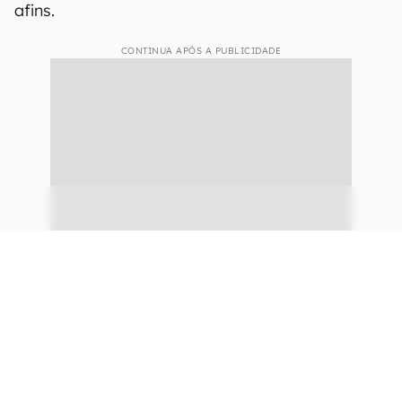
É bom já deixar claro que a ideia do Snapdragon
7c não é competir em pé de igualdade com o
Apple
M1, mas sim oferecer portabilidade para
notebooks de entrada e intermediários. São
dispositivos bem mais baratos do que um
MacBook, desenvolvidos para atender as
necessidades mais comuns do dia a dia, como
navegar na internet, criar e abrir planilhas e
afins.
CONTINUA APÓS A PUBLICIDADE