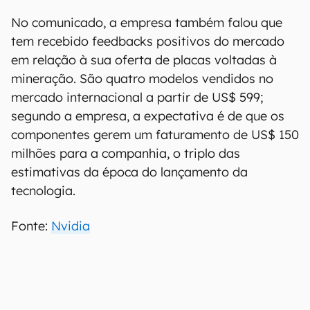
disponíveis no mercado, no que vem sendo
encarado como um possível gerador de uma
corrida às lojas e aumento ainda mais
perceptível nos preços, enquanto os mineradores
tentam garantir os últimos modelos sem
limitação disponíveis. Após isso, entretanto, é
possível que os anseios da fabricante se tornem
mais realistas.
No comunicado, a empresa também falou que
tem recebido feedbacks positivos do mercado
em relação à sua oferta de placas voltadas à
mineração. São quatro modelos vendidos no
mercado internacional a partir de US$ 599;
segundo a empresa, a expectativa é de que os
componentes gerem um faturamento de US$ 150