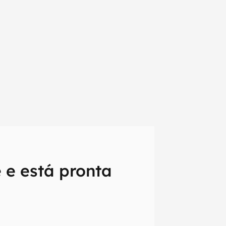
 e está pronta
em primeira