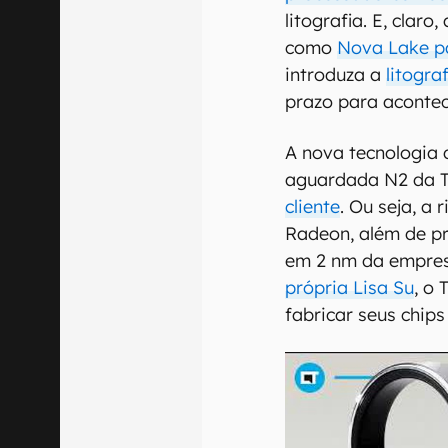
litografia. E, clar
como
Nova Lake p
introduza a
litogra
prazo para acontec
A nova tecnologia 
aguardada N2 da 
cliente
. Ou seja, a
Radeon, além de pr
em 2 nm da empres
própria Lisa Su
, o
fabricar seus chips