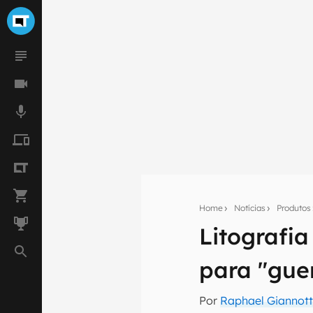
Home
Notícias
Produtos
Litografia
Seu res
Assine a newsle
para "gue
mão.
Por
Raphael Giannott
E-mail