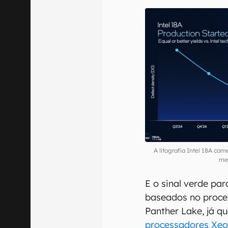
A litografia Intel 18A co
mel
E o sinal verde par
baseados no proce
Panther Lake, já q
processadores Xe