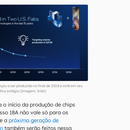
meçou a ser produzida no final de 2024 e está em seu
hor estágio (Imagem: Intel)
a o início da produção de chips
sso 18A não vale só para os
ue a
próxima geração de
on
também serão feitos nessa