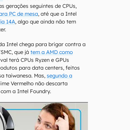
o, as gerações seguintes de CPUs,
ara PC de mesa
, até que a Intel
fia 14A
, algo que ainda não tem
er.
da Intel chega para brigar contra a
TSMC, que já
tem a AMD como
 rival terá CPUs Ryzen e GPUs
odutos para data centers, feitos
a taiwanesa. Mas,
segundo a
 Time Vermelho não descarta
 com a Intel Foundry.