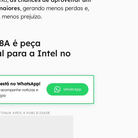
 maiores
, gerando menos perdas e,
 menos prejuízo.
18A é peça
 para a Intel no
 está no WhatsApp!
WhatsApp
e acompanhe notícias e
ogia
TINUA APÓS A PUBLICIDADE