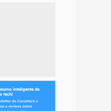
naltech.
esumo inteligente do
 tech!
sletter do Canaltech e
ias e reviews sobre