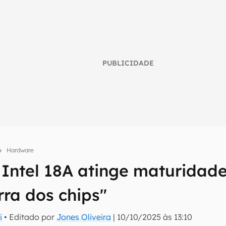
PUBLICIDADE
Hardware
 Intel 18A atinge maturidade
umo inteligente do mundo tech!
tter do Canaltech e receba notícias e reviews sobre tecnologia 
rra dos chips"
i
• Editado por
Jones Oliveira
|
10/10/2025 às 13:10