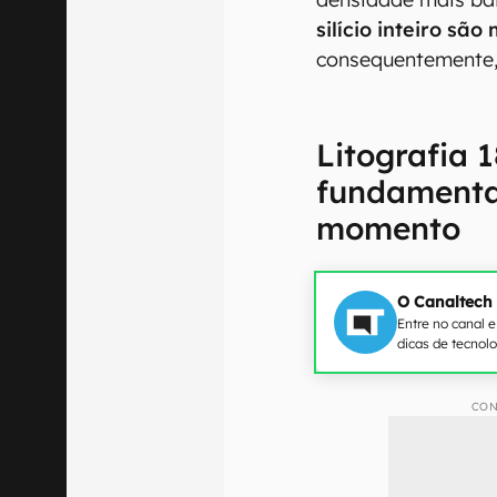
silício inteiro são
consequentemente,
Litografia 
fundamental
momento
O Canaltech
Entre no canal 
dicas de tecnol
CON