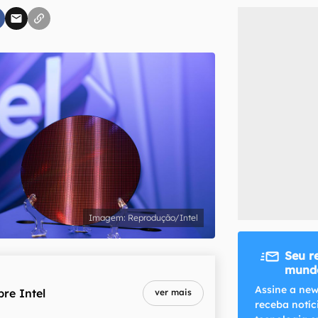
inscreva-se
li, aceito e concordo com os
Termos de Uso e Política de Privacidade do Ca
Reprodução/Intel
Seu r
mundo
Assine a new
bre
Intel
ver mais
receba notíc