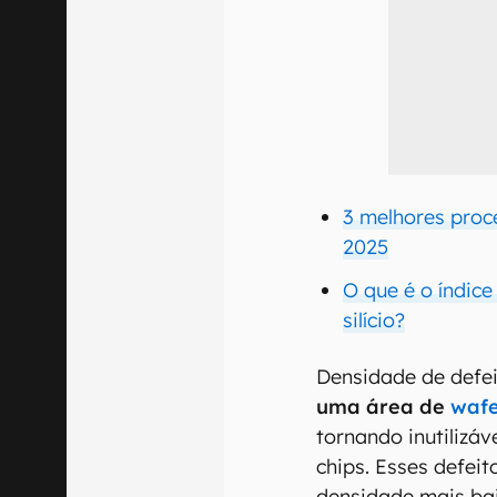
3 melhores proc
2025
O que é o índic
silício?
Densidade de defei
uma área de
wafe
tornando inutilizá
chips. Esses defe
densidade mais ba