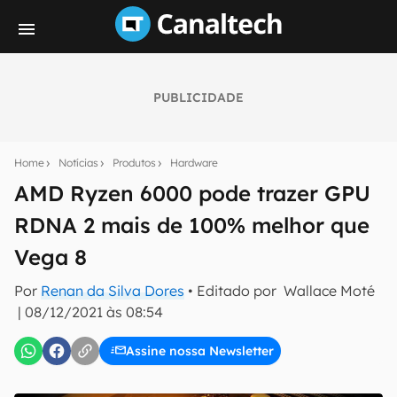
PUBLICIDADE
Seu resumo inteligente do mundo tech!
Assine a newsletter do Canaltech e receba
Home
Notícias
Produtos
Hardware
notícias e reviews sobre tecnologia em primeira
mão.
AMD Ryzen 6000 pode trazer GPU
RDNA 2 mais de 100% melhor que
E-mail
Vega 8
Por
Renan da Silva Dores
• Editado por
Wallace Moté
inscreva-se
|
08/12/2021 às 08:54
Assine nossa Newsletter
Confirmo que li, aceito e concordo com os
Termos de
Uso e Política de Privacidade do Canaltech.