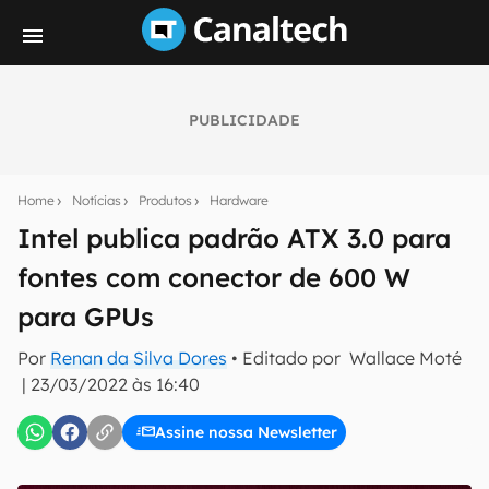
PUBLICIDADE
Seu resumo inteligente do mundo tech!
Assine a newsletter do Canaltech e receba
Home
Notícias
Produtos
Hardware
notícias e reviews sobre tecnologia em primeira
mão.
Intel publica padrão ATX 3.0 para
fontes com conector de 600 W
E-mail
para GPUs
Por
Renan da Silva Dores
• Editado por
Wallace Moté
inscreva-se
|
23/03/2022 às 16:40
Assine nossa Newsletter
Confirmo que li, aceito e concordo com os
Termos de
Uso e Política de Privacidade do Canaltech.