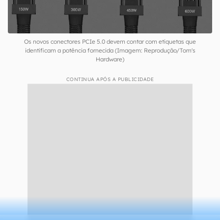
já que como aponta a própria Intel, deve
alimentar praticamente todas as placas de
expansão (incluindo placas de vídeo) baseadas
no barramento PCIe 5.0. O 12VHPWR possui
especificações que entregam até 600 W de
energia e deve obrigatoriamente estar presente
em fontes com mais de 450 W de potência.
Os novos conectores PCIe 5.0 devem contar com etiquetas que
identificam a potência fornecida (Imagem: Reprodução/Tom's
Hardware)
CONTINUA APÓS A PUBLICIDADE