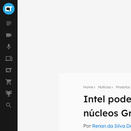
Home
Notícias
Produtos
Intel pod
Seu res
núcleos Gr
Assine a newsle
mão.
Por
Renan da Silva D