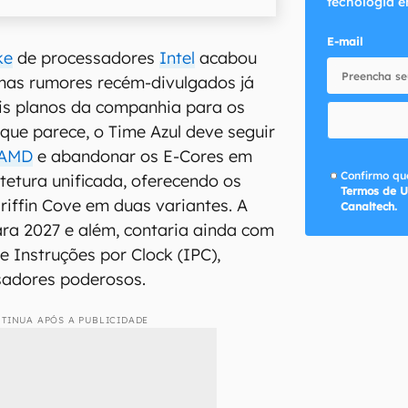
tecnologia e
E-mail
ke
de processadores
Intel
acabou
mas rumores recém-divulgados já
is planos da companhia para os
que parece, o Time Azul deve seguir
AMD
e abandonar os E-Cores em
Confirmo que
tetura unificada, oferecendo os
Termos de U
riffin Cove em duas variantes. A
Canaltech.
ara 2027 e além, contaria ainda com
 Instruções por Clock (IPC),
sadores poderosos.
TINUA APÓS A PUBLICIDADE