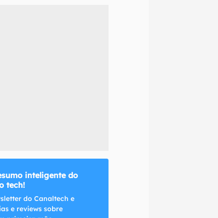
naltech.
esumo inteligente do
 tech!
sletter do Canaltech e
ias e reviews sobre