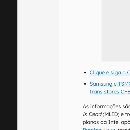
Clique e siga o
Samsung e TSMC
transistores C
As informações sã
is Dead
(MLID) e tr
planos da Intel ap
Panther Lake
, pre