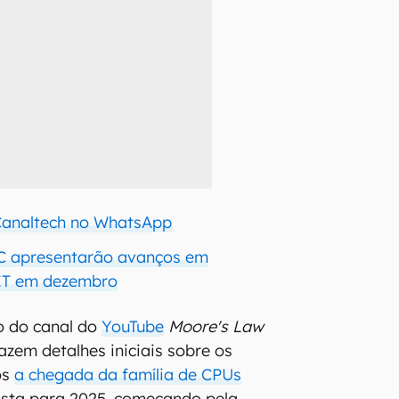
 Canaltech no WhatsApp
 apresentarão avanços em
FET em dezembro
o do canal do
YouTube
Moore's Law
azem detalhes iniciais sobre os
ós
a chegada da família de CPUs
vista para 2025, começando pela