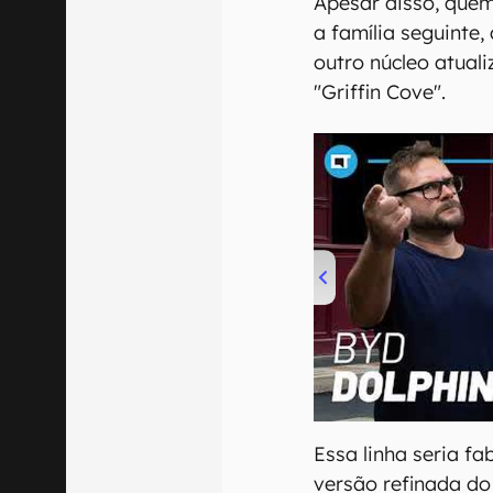
Apesar disso, quem
a família seguinte
outro núcleo atua
"Griffin Cove".
00:00
/
04:07
Essa linha seria fa
versão refinada do 