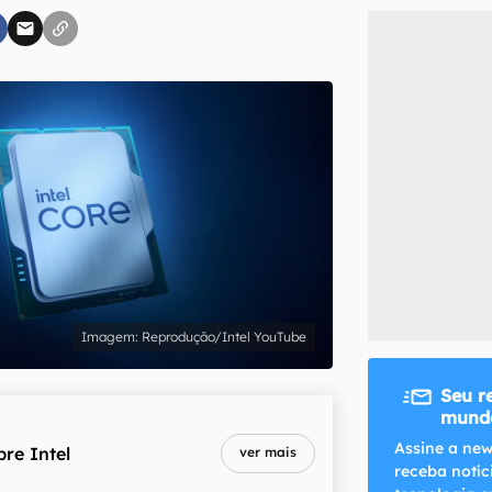
inscreva-se
li, aceito e concordo com os
Termos de Uso e Política de Privacidade do Ca
Reprodução/Intel YouTube
Seu r
mundo
Assine a new
bre
Intel
ver mais
receba notíc