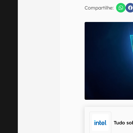
E-mail
Compartilhe:
Confirmo que 
Tudo so