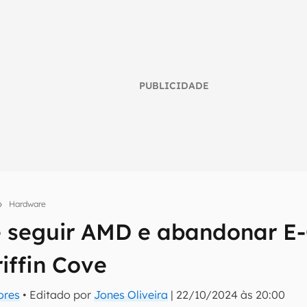
PUBLICIDADE
Hardware
e seguir AMD e abandonar E
umo inteligente do mundo tech!
iffin Cove
tter do Canaltech e receba notícias e reviews sobre tecnologia 
ores
• Editado por
Jones Oliveira
|
22/10/2024 às 20:00