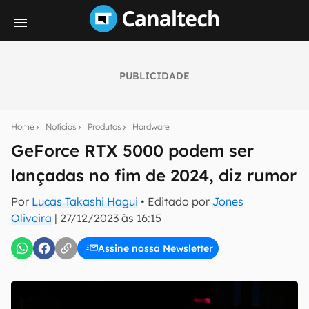
PUBLICIDADE
Seu resumo inteligente do mundo tech!
Assine a newsletter do Canaltech e receba
Home
Notícias
Produtos
Hardware
notícias e reviews sobre tecnologia em primeira
mão.
GeForce RTX 5000 podem ser
lançadas no fim de 2024, diz rumor
E-mail
Por
Lucas Takashi Hagui
• Editado por
Jones
Oliveira
|
27/12/2023 às 16:15
inscreva-se
Assine nossa Newsletter
Confirmo que li, aceito e concordo com os
Termos de
Uso e Política de Privacidade do Canaltech.