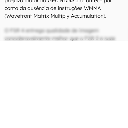
prejuízo maior na GPU RDNA 2 acontece por
conta da ausência de instruções WMMA
(Wavefront Matrix Multiply Accumulation).
O FSR 4 entrega qualidade de imagem
consideravelmente melhor que o FSR 3 e suas
variantes nas GPUs RDNA 4 por conta do uso de
IA. Porém
até mesmo as Radeon RX 9000
registram quedas na performance, mas
abaixo de 5%.
CONTINUA APÓS A PUBLICIDADE