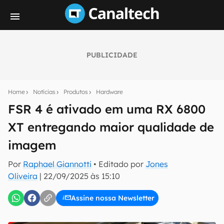
PUBLICIDADE
Seu resumo inteligente do mundo tech!
Assine a newsletter do Canaltech e receba
Home
Notícias
Produtos
Hardware
notícias e reviews sobre tecnologia em primeira
mão.
FSR 4 é ativado em uma RX 6800
XT entregando maior qualidade de
E-mail
imagem
Por
Raphael Giannotti
• Editado por
Jones
inscreva-se
Oliveira
|
22/09/2025 às 15:10
Assine nossa Newsletter
Confirmo que li, aceito e concordo com os
Termos de
Uso e Política de Privacidade do Canaltech.