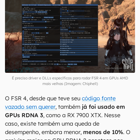
É preciso driver e DLLs específicos para rodar FSR 4 em GPUs AMD
mais velhas (Imagem: Chiphell)
O FSR 4, desde que teve seu
código fonte
vazado sem querer
, também
já foi usado em
GPUs RDNA 3
, como a RX 7900 XTX. Nesse
caso, existe também uma queda de
desempenho, embora menor,
menos de 10%
. O