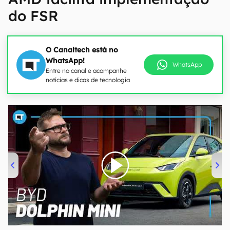
do FSR
O Canaltech está no
WhatsApp!
WhatsApp
Entre no canal e acompanhe
notícias e dicas de tecnologia
00:00
/
04:07