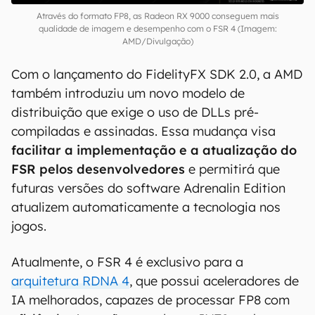
Através do formato FP8, as Radeon RX 9000 conseguem mais
qualidade de imagem e desempenho com o FSR 4 (Imagem:
AMD/Divulgação)
Com o lançamento do FidelityFX SDK 2.0, a AMD
também introduziu um novo modelo de
distribuição que exige o uso de DLLs pré-
compiladas e assinadas. Essa mudança visa
facilitar a implementação e a atualização do
FSR pelos desenvolvedores
e permitirá que
futuras versões do software Adrenalin Edition
atualizem automaticamente a tecnologia nos
jogos.
Atualmente, o FSR 4 é exclusivo para a
arquitetura RDNA 4
, que possui aceleradores de
IA melhorados, capazes de processar FP8 com