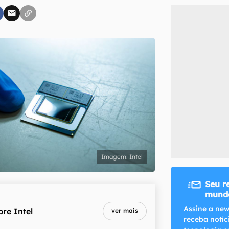
inscreva-se
li, aceito e concordo com os
Termos de Uso e Política de Privacidade do Ca
Intel
Seu r
mundo
Assine a new
bre
Intel
ver mais
receba notíc