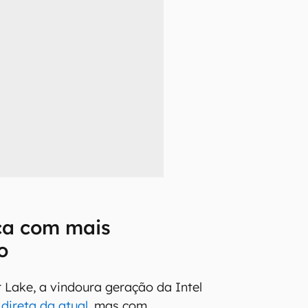
ca com mais
o
Lake, a vindoura geração da Intel
direta da atual
, mas com