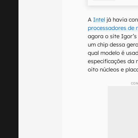
A
Intel
já havia co
processadores de 
agora o site Igor’
um chip dessa gera
qual modelo é usa
especificações da 
oito núcleos e plac
CON