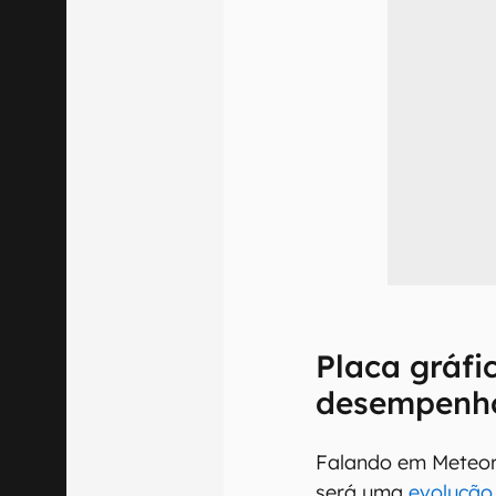
Placa gráfi
desempenh
Falando em Meteor 
será uma
evolução 