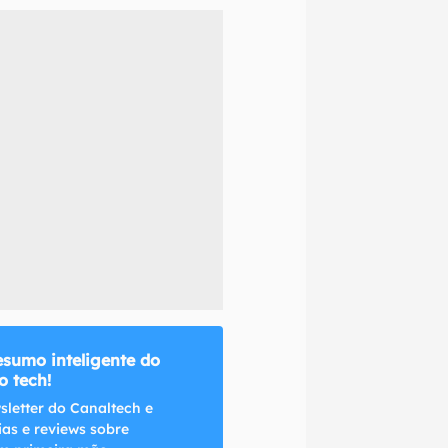
naltech.
esumo inteligente do
 tech!
sletter do Canaltech e
ias e reviews sobre