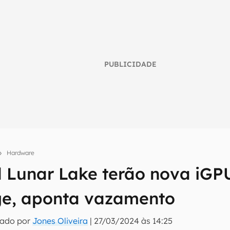
PUBLICIDADE
Hardware
umo inteligente do mundo tech!
l Lunar Lake terão nova iGP
tter do Canaltech e receba notícias e reviews sobre tecnologia 
e, aponta vazamento
tado por
Jones Oliveira
|
27/03/2024 às 14:25