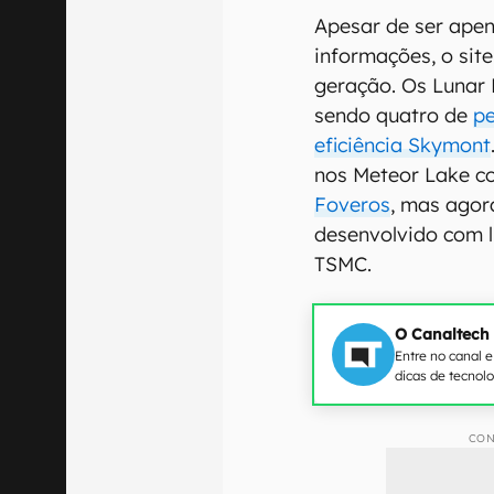
Apesar de ser apen
informações, o sit
geração. Os Lunar L
sendo quatro de
pe
eficiência Skymont
nos Meteor Lake c
Foveros
, mas agor
desenvolvido com l
TSMC.
O Canaltech
Entre no canal 
dicas de tecnol
CON