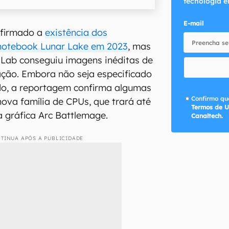
tecnologia e
E-mail
nfirmado a
existência dos
notebook Lunar Lake em 2023
, mas
s Lab conseguiu imagens inéditas de
ção. Embora não seja especificado
do, a reportagem confirma algumas
Confirmo que
nova família de CPUs, que trará até
Termos de U
a gráfica Arc Battlemage.
Canaltech.
TINUA APÓS A PUBLICIDADE