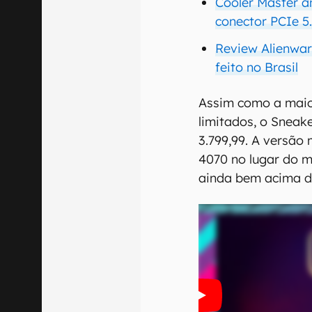
Cooler Master a
conector PCIe 5
Review Alienwar
feito no Brasil
Assim como a maio
limitados, o Sneak
3.799,99. A versão
4070 no lugar do m
ainda bem acima d