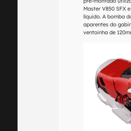
pré-montado utiliz
Master V850 SFX e
líquido. A bomba d
aparentes do gabin
ventoinha de 120