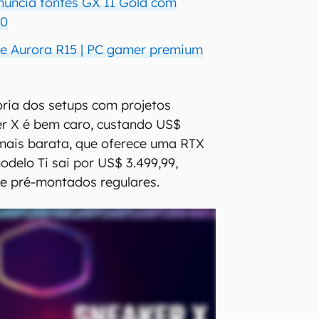
nuncia fontes GX II Gold com
.0
e Aurora R15 | PC gamer premium
ria dos setups com projetos
er X é bem caro, custando US$
 mais barata, que oferece uma RTX
odelo Ti sai por US$ 3.499,99,
e pré-montados regulares.