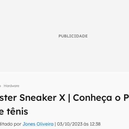
PUBLICIDADE
Hardware
umo inteligente do mundo tech!
ster Sneaker X | Conheça o
tter do Canaltech e receba notícias e reviews sobre tecnologia 
e tênis
ditado por
Jones Oliveira
|
03/10/2023 às 12:38