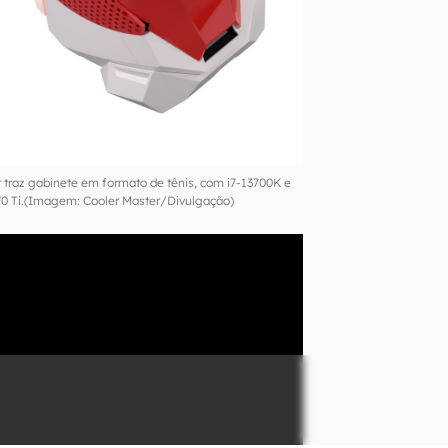
 traz gabinete em formato de tênis, com i7-13700K e
0 Ti.(Imagem: Cooler Master/Divulgação)