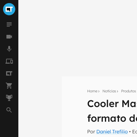
Home
Notícias
Produtos
Seu res
Cooler Ma
Assine a newsle
mão.
formato d
E-mail
Por
Daniel Trefilio
• E