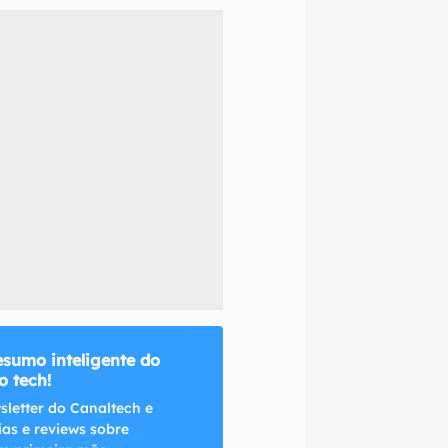
naltech.
esumo inteligente do
 tech!
sletter do Canaltech e
ias e reviews sobre