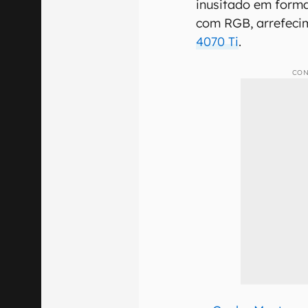
inusitado em forma
com RGB, arrefeci
4070 Ti
.
CON