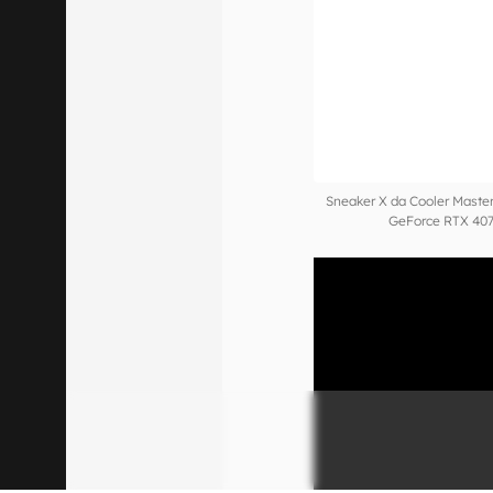
Sneaker X da Cooler Master
GeForce RTX 407