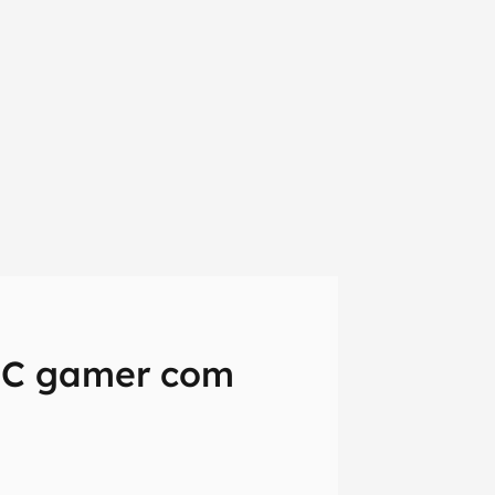
 PC gamer com
em primeira