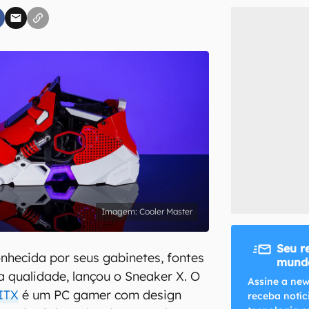
inscreva-se
li, aceito e concordo com os
Termos de Uso e Política de Privacidade do Ca
Cooler Master
Seu r
onhecida por seus gabinetes, fontes
mundo
ta qualidade, lançou o Sneaker X. O
Assine a new
ITX
é um PC gamer com design
receba notíc