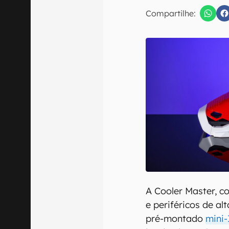
Compartilhe:
Confirmo que 
A Cooler Master, c
e periféricos de al
pré-montado
mini-