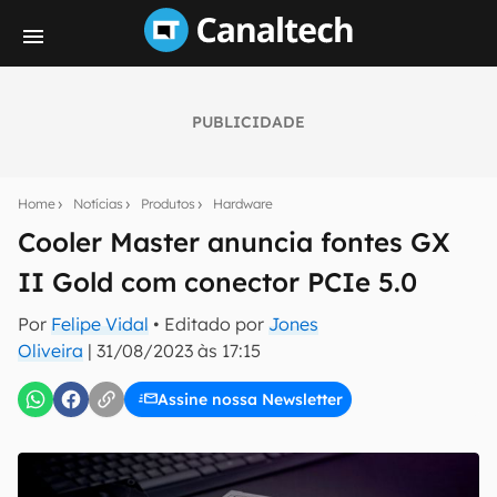
PUBLICIDADE
Seu resumo inteligente do mundo tech!
Assine a newsletter do Canaltech e receba
Home
Notícias
Produtos
Hardware
notícias e reviews sobre tecnologia em primeira
mão.
Cooler Master anuncia fontes GX
II Gold com conector PCIe 5.0
E-mail
Por
Felipe Vidal
• Editado por
Jones
Oliveira
|
31/08/2023 às 17:15
inscreva-se
Assine nossa Newsletter
Confirmo que li, aceito e concordo com os
Termos de
Uso e Política de Privacidade do Canaltech.