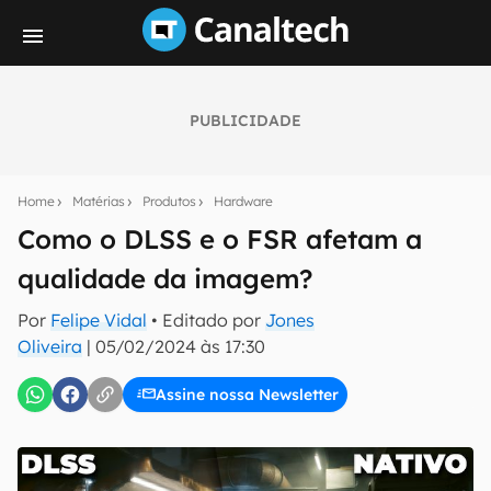
PUBLICIDADE
Seu resumo inteligente do mundo tech!
Assine a newsletter do Canaltech e receba
Home
Matérias
Produtos
Hardware
notícias e reviews sobre tecnologia em primeira
mão.
Como o DLSS e o FSR afetam a
qualidade da imagem?
E-mail
Por
Felipe Vidal
• Editado por
Jones
Oliveira
|
05/02/2024 às 17:30
inscreva-se
Assine nossa Newsletter
Confirmo que li, aceito e concordo com os
Termos de
Uso e Política de Privacidade do Canaltech.