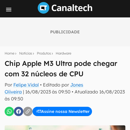
PUBLICIDADE
Seu resumo inteligente do mundo tech!
Assine a newsletter do Canaltech e receba
Home
Notícias
Produtos
Hardware
notícias e reviews sobre tecnologia em primeira
mão.
Chip Apple M3 Ultra pode chegar
com 32 núcleos de CPU
E-mail
Por
Felipe Vidal
• Editado por
Jones
Oliveira
|
16/08/2023 às 09:50
•
Atualizado
16/08/2023
às 09:50
inscreva-se
Assine nossa Newsletter
Confirmo que li, aceito e concordo com os
Termos de
Uso e Política de Privacidade do Canaltech.