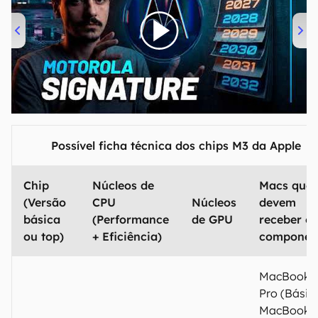
00:00
/
20:46
Possível ficha técnica dos chips M3 da Apple
Chip
Núcleos de
Macs que
(Versão
CPU
Núcleos
devem
básica
(Performance
de GPU
receber o
ou top)
+ Eficiência)
componen
MacBook
Pro (Básic
MacBook A