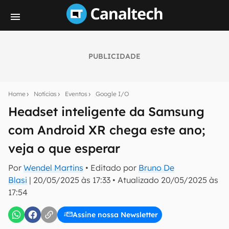
PUBLICIDADE
Seu resumo inteligente do mundo tech!
Assine a newsletter do Canaltech e receba
Home
Notícias
Eventos
Google I/O
notícias e reviews sobre tecnologia em primeira
mão.
Headset inteligente da Samsung
com Android XR chega este ano;
E-mail
veja o que esperar
Por
Wendel Martins
• Editado por
Bruno De
inscreva-se
Blasi
|
20/05/2025 às 17:33
•
Atualizado
20/05/2025 às
17:54
Confirmo que li, aceito e concordo com os
Termos de
Uso e Política de Privacidade do Canaltech.
Assine nossa Newsletter