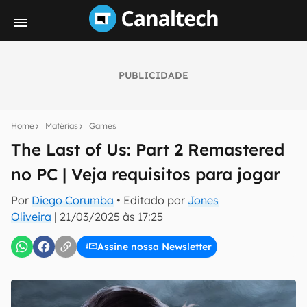
PUBLICIDADE
Seu resumo inteligente do mundo tech!
Assine a newsletter do Canaltech e receba
Home
Matérias
Games
notícias e reviews sobre tecnologia em primeira
mão.
The Last of Us: Part 2 Remastered
no PC | Veja requisitos para jogar
E-mail
Por
Diego Corumba
• Editado por
Jones
Oliveira
|
21/03/2025 às 17:25
inscreva-se
Assine nossa Newsletter
Confirmo que li, aceito e concordo com os
Termos de
Uso e Política de Privacidade do Canaltech.