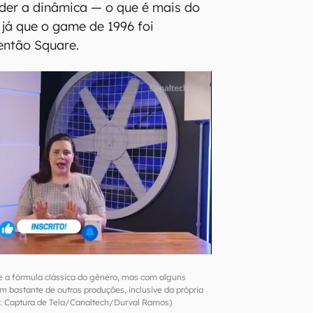
der a dinâmica — o que é mais do
 já que o game de 1996 foi
então Square.
 a fórmula clássica do gênero, mas com alguns
m bastante de outras produções, inclusive da própria
 Captura de Tela/Canaltech/Durval Ramos)