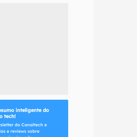
naltech.
esumo inteligente do
 tech!
sletter do Canaltech e
ias e reviews sobre