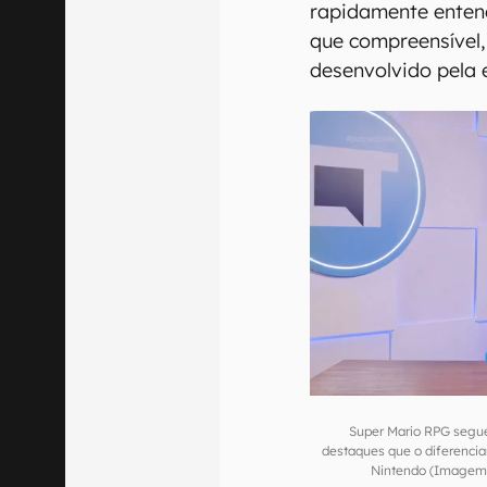
rapidamente enten
que compreensível,
desenvolvido pela 
Super Mario RPG segue
destaques que o diferencia
Nintendo (Imagem: