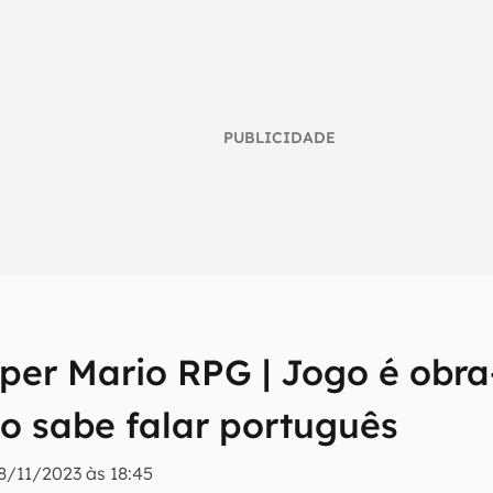
PUBLICIDADE
per Mario RPG | Jogo é obr
umo inteligente do mundo tech!
ão sabe falar português
tter do Canaltech e receba notícias e reviews sobre tecnologia 
8/11/2023 às 18:45