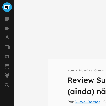
Home
Matérias
Games
Review Su
Seu res
(ainda) n
Assine a newsle
mão.
Por
Durval Ramos
|
2