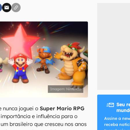
inscreva-se
li, aceito e concordo com os
Termos de Uso e Política de Privacidade do Ca
Nintendo
Seu r
e nunca joguei o
Super Mario RPG
mundo
a importância e influência para o
Assine a new
um brasileiro que cresceu nos anos
receba notíc