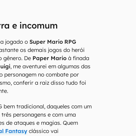
tra e incomum
ha jogado o
Super Mario RPG
bastante os demais jogos do herói
o gênero. De
Paper Mario
à finada
uigi
, me aventurei em algumas das
do personagem no combate por
smo, conferir a raiz disso tudo foi
nte.
G bem tradicional, daqueles com um
 três personagens e com uma
es de ataques e magias. Quem
al Fantasy
clássico vai