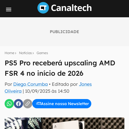
PUBLICIDADE
Seu resumo inteligente do mundo tech!
Assine a newsletter do Canaltech e receba
Home
Notícias
Games
notícias e reviews sobre tecnologia em primeira
mão.
PS5 Pro receberá upscaling AMD
FSR 4 no início de 2026
E-mail
Por
Diego Corumba
• Editado por
Jones
Oliveira
|
10/09/2025 às 14:50
inscreva-se
Assine nossa Newsletter
Confirmo que li, aceito e concordo com os
Termos de
Uso e Política de Privacidade do Canaltech.