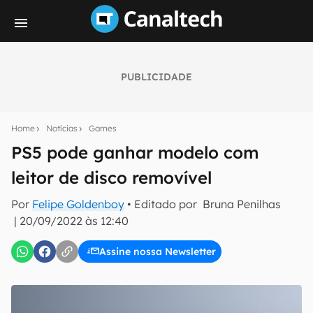
PUBLICIDADE
Seu resumo inteligente do mundo tech!
Assine a newsletter do Canaltech e receba
Home
Notícias
Games
notícias e reviews sobre tecnologia em primeira
mão.
PS5 pode ganhar modelo com
leitor de disco removível
E-mail
Por
Felipe Goldenboy
• Editado por
Bruna Penilhas
|
20/09/2022 às 12:40
inscreva-se
Assine nossa Newsletter
Confirmo que li, aceito e concordo com os
Termos de
Uso e Política de Privacidade do Canaltech.