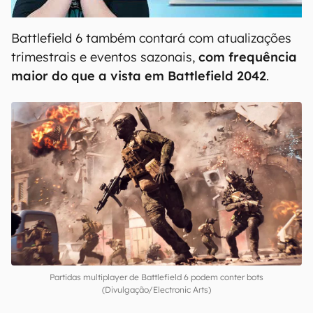
00:00
/
04:52
Battlefield 6 também contará com atualizações
trimestrais e eventos sazonais,
com frequência
maior do que a vista em Battlefield 2042
.
Partidas multiplayer de Battlefield 6 podem conter bots
(Divulgação/Electronic Arts)