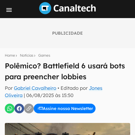
PUBLICIDADE
Seu resumo inteligente do mundo tech!
Assine a newsletter do Canaltech e receba
Home
Notícias
Games
notícias e reviews sobre tecnologia em primeira
mão.
Polêmico? Battlefield 6 usará bots
para preencher lobbies
E-mail
Por
Gabriel Cavalheiro
• Editado por
Jones
Oliveira
|
06/08/2025 às 15:50
inscreva-se
Assine nossa Newsletter
Confirmo que li, aceito e concordo com os
Termos de
Uso e Política de Privacidade do Canaltech.