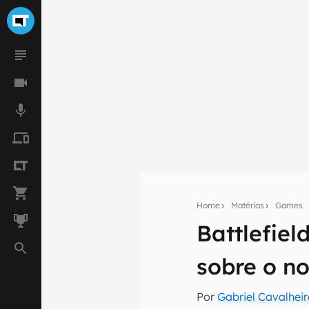
Home
Matérias
Games
Battlefiel
Seu res
sobre o n
Assine a newsle
mão.
Por
Gabriel Cavalhei