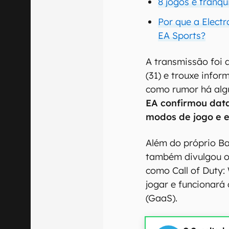
8 jogos e franqu
Por que a Elect
EA Sports?
A transmissão foi a
(31) e trouxe info
como rumor há alg
EA confirmou dat
modos de jogo e 
Além do próprio Bat
também divulgou o
como Call of Duty: 
jogar e funcionar
(GaaS).