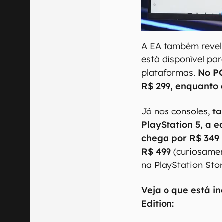
A EA também revelo
está disponível pa
plataformas.
No PC
R$ 299, enquanto 
Já nos consoles,
t
PlayStation 5, a e
chega por R$ 349
R$ 499
(curiosamen
na PlayStation Stor
Veja o que está i
Edition: