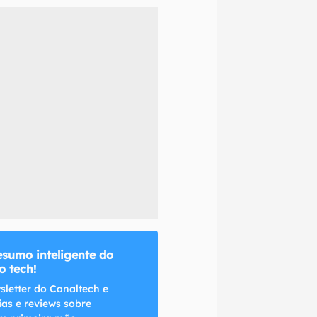
naltech.
esumo inteligente do
 tech!
sletter do Canaltech e
ias e reviews sobre