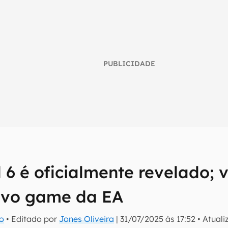
PUBLICIDADE
d 6 é oficialmente revelado; 
umo inteligente do mundo tech!
ovo game da EA
tter do Canaltech e receba notícias e reviews sobre tecnologia 
ro
• Editado por
Jones Oliveira
|
31/07/2025 às 17:52
•
Atual