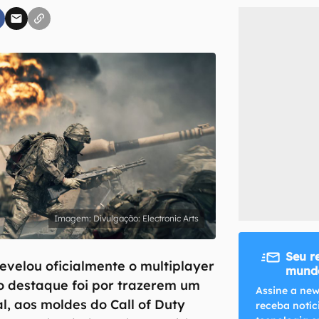
inscreva-se
li, aceito e concordo com os
Termos de Uso e Política de Privacidade do Ca
Divulgação: Electronic Arts
Seu r
revelou oficialmente o multiplayer
mundo
e o destaque foi por trazerem um
Assine a new
l, aos moldes do Call of Duty
receba notíc