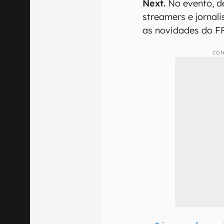
Next.
No evento, d
streamers e jornal
as novidades do F
CON