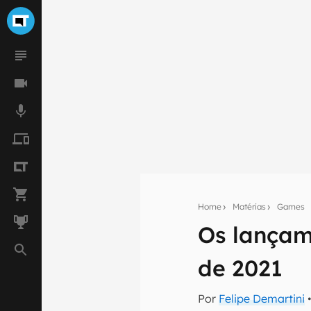
Home
Matérias
Games
Os lançam
Seu res
de 2021
Assine a newsle
mão.
Por
Felipe Demartini
•