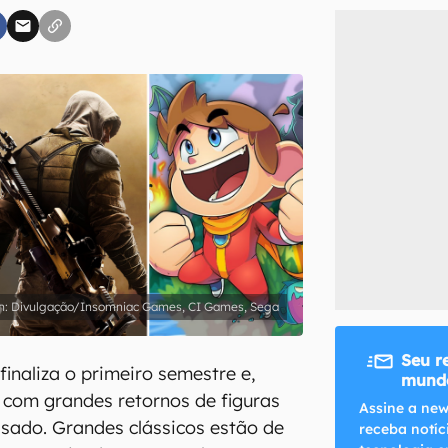
inscreva-se
li, aceito e concordo com os
Termos de Uso e Política de Privacidade do Ca
Divulgação/Insomniac Games, CI Games, Sega
Seu r
inaliza o primeiro semestre e,
mundo
 com grandes retornos de figuras
Assine a new
sado. Grandes clássicos estão de
receba notíc