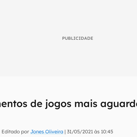
PUBLICIDADE
entos de jogos mais aguard
umo inteligente do mundo tech!
tter do Canaltech e receba notícias e reviews sobre tecnologia 
 Editado por
Jones Oliveira
|
31/05/2021 às 10:45