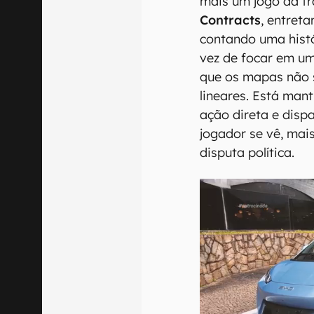
mais um jogo da f
Contracts
, entret
contando uma hist
vez de focar em um
que os mapas não 
lineares. Está man
ação direta e disp
jogador se vê, mai
disputa política.