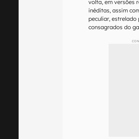
volta, em versões
inéditas, assim co
peculiar, estrelad
consagrados do ga
CON