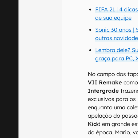
FIFA 21 | 4 dica
de sua equipe
Sonic 30 anos | 
outras novidade
Lembra dele? S
graça para PC, 
No campo dos tapa
VII Remake
como 
Intergrade
trazen
exclusivos para os
enquanto uma col
apelação do passa
Kid
d em grande est
da época, Mario, va