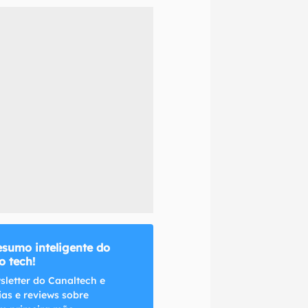
naltech.
esumo inteligente do
 tech!
sletter do Canaltech e
ias e reviews sobre