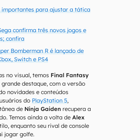
s importantes para ajustar a tática
Sega confirma três novos jogos e
s; confira
uper Bomberman R é lançado de
Xbox, Switch e PS4
s no visual, temos
Final Fantasy
grande destaque, com a versão
do novidades e conteúdos
 usuários do
PlayStation 5
,
etânea de
Ninja Gaiden
recupera a
do. Temos ainda a volta de
Alex
ilo, enquanto seu rival de console
i jogar golfe.