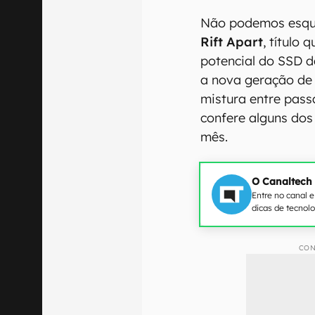
Não podemos esque
Rift Apart
, título
potencial do SSD d
a nova geração de 
mistura entre pass
confere alguns do
mês.
O Canaltech
Entre no canal 
dicas de tecnol
CON