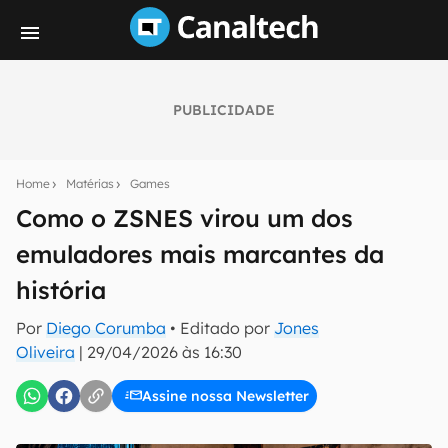
PUBLICIDADE
Seu resumo inteligente do mundo tech!
Assine a newsletter do Canaltech e receba
Home
Matérias
Games
notícias e reviews sobre tecnologia em primeira
mão.
Como o ZSNES virou um dos
emuladores mais marcantes da
E-mail
história
Por
Diego Corumba
• Editado por
Jones
inscreva-se
Oliveira
|
29/04/2026 às 16:30
Assine nossa Newsletter
Confirmo que li, aceito e concordo com os
Termos de
Uso e Política de Privacidade do Canaltech.