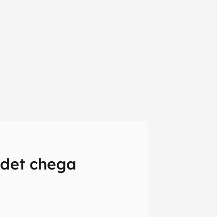
adet chega
em primeira