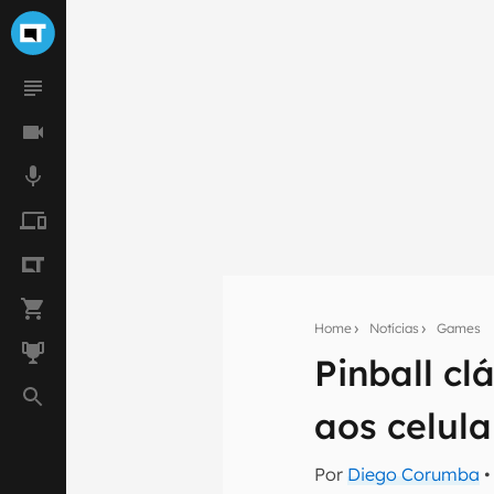
Home
Notícias
Games
Pinball c
Seu res
aos celul
Assine a newsle
mão.
Por
Diego Corumba
•