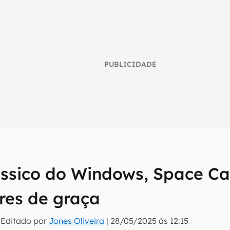
PUBLICIDADE
lássico do Windows, Space C
umo inteligente do mundo tech!
ares de graça
tter do Canaltech e receba notícias e reviews sobre tecnologia 
 Editado por
Jones Oliveira
|
28/05/2025 às 12:15