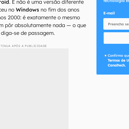
tecnologia e
roid
. E não é uma versão diferente
ceu no
Windows
no fim dos anos
E-mail
anos 2000: é exatamente o mesmo
em pôr absolutamente nada — o que
, diga-se de passagem.
TINUA APÓS A PUBLICIDADE
Confirmo que
Termos de U
Canaltech.