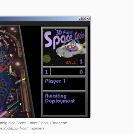
talgia de Space Cadet Pinball (Imagem:
Reprodução/Ncommander)