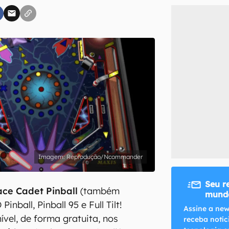
inscreva-se
li, aceito e concordo com os
Termos de Uso e Política de Privacidade do Ca
Reprodução/Ncommander
Seu r
ce Cadet Pinball
(também
mundo
nball, Pinball 95 e Full Tilt!
Assine a new
nível, de forma gratuita, nos
receba notíc