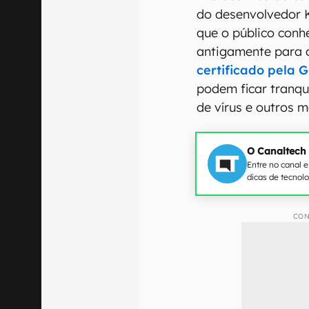
do desenvolvedor K
que o público con
antigamente para 
certificado pela 
podem ficar tranqu
de vírus e outros 
O Canaltech
Entre no canal 
dicas de tecnol
CON