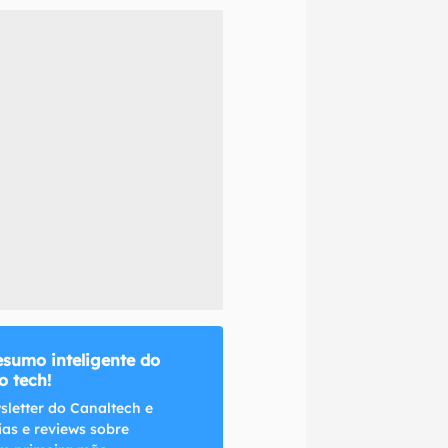
naltech.
esumo inteligente do
 tech!
sletter do Canaltech e
ias e reviews sobre