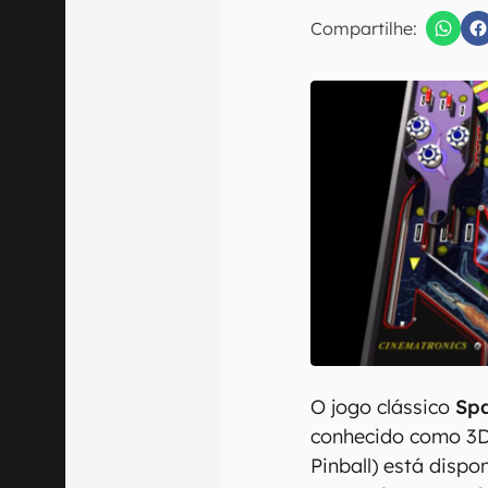
E-mail
Compartilhe:
Confirmo que 
O jogo clássico
Spa
conhecido como 3D Pi
Pinball) está dispo