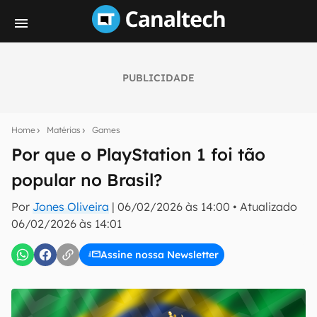
PUBLICIDADE
Seu resumo inteligente do mundo tech!
Assine a newsletter do Canaltech e receba
Home
Matérias
Games
notícias e reviews sobre tecnologia em primeira
mão.
Por que o PlayStation 1 foi tão
popular no Brasil?
E-mail
Por
Jones Oliveira
|
06/02/2026 às 14:00
•
Atualizado
06/02/2026 às 14:01
inscreva-se
Assine nossa Newsletter
Confirmo que li, aceito e concordo com os
Termos de
Uso e Política de Privacidade do Canaltech.