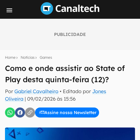
PUBLICIDADE
Seu resumo inteligente do mundo tech!
Assine a newsletter do Canaltech e receba
Home
Notícias
Games
notícias e reviews sobre tecnologia em primeira
mão.
Como e onde assistir ao State of
Play desta quinta-feira (12)?
E-mail
Por
Gabriel Cavalheiro
• Editado por
Jones
Oliveira
|
09/02/2026 às 15:56
inscreva-se
Assine nossa Newsletter
Confirmo que li, aceito e concordo com os
Termos de
Uso e Política de Privacidade do Canaltech.