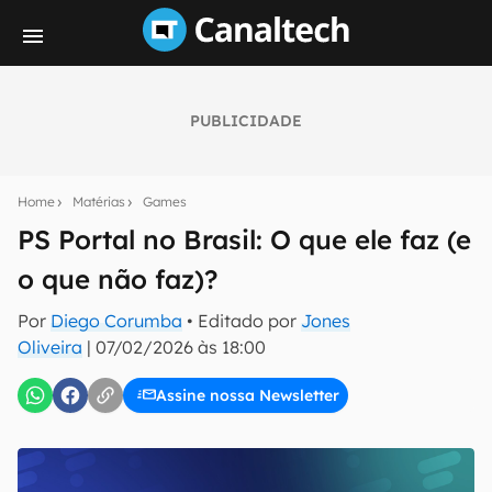
PUBLICIDADE
Seu resumo inteligente do mundo tech!
Assine a newsletter do Canaltech e receba
Home
Matérias
Games
notícias e reviews sobre tecnologia em primeira
mão.
PS Portal no Brasil: O que ele faz (e
o que não faz)?
E-mail
Por
Diego Corumba
• Editado por
Jones
Oliveira
|
07/02/2026 às 18:00
inscreva-se
Assine nossa Newsletter
Confirmo que li, aceito e concordo com os
Termos de
Uso e Política de Privacidade do Canaltech.