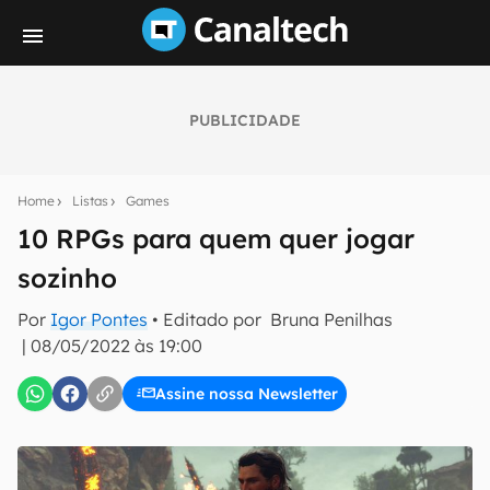
PUBLICIDADE
Seu resumo inteligente do mundo tech!
Assine a newsletter do Canaltech e receba
Home
Listas
Games
notícias e reviews sobre tecnologia em primeira
mão.
10 RPGs para quem quer jogar
sozinho
E-mail
Por
Igor Pontes
• Editado por
Bruna Penilhas
|
08/05/2022 às 19:00
inscreva-se
Assine nossa Newsletter
Confirmo que li, aceito e concordo com os
Termos de
Uso e Política de Privacidade do Canaltech.