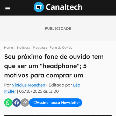
PUBLICIDADE
Seu resumo inteligente do mundo tech!
Assine a newsletter do Canaltech e receba
Home
Notícias
Produtos
Fone de Ouvido
notícias e reviews sobre tecnologia em primeira
mão.
Seu próximo fone de ouvido tem
que ser um "headphone"; 5
E-mail
motivos para comprar um
Por
Vinícius Moschen
• Editado por
Léo
inscreva-se
Müller
|
05/10/2025 às 11:00
Assine nossa Newsletter
Confirmo que li, aceito e concordo com os
Termos de
Uso e Política de Privacidade do Canaltech.