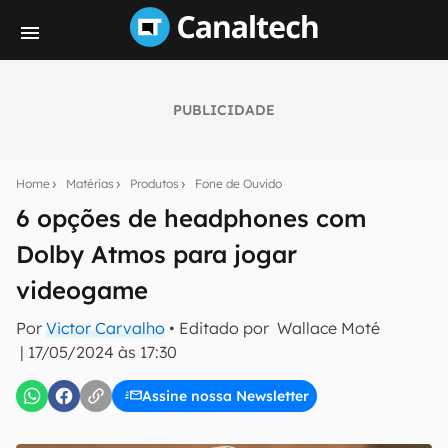
PUBLICIDADE
Seu resumo inteligente do mundo tech!
Assine a newsletter do Canaltech e receba
Home
Matérias
Produtos
Fone de Ouvido
notícias e reviews sobre tecnologia em primeira
mão.
6 opções de headphones com
Dolby Atmos para jogar
E-mail
videogame
Por
Victor Carvalho
• Editado por
Wallace Moté
inscreva-se
|
17/05/2024 às 17:30
Assine nossa Newsletter
Confirmo que li, aceito e concordo com os
Termos de
Uso e Política de Privacidade do Canaltech.