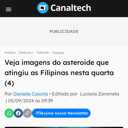
PUBLICIDADE
Seu resumo inteligente do mundo tech!
Assine a newsletter do Canaltech e receba
Home
Notícias
Ciência
Espaço
notícias e reviews sobre tecnologia em primeira
mão.
Veja imagens do asteroide que
atingiu as Filipinas nesta quarta
E-mail
(4)
Por
Danielle Cassita
• Editado por
Luciana Zaramela
inscreva-se
|
05/09/2024 às 09:39
Assine nossa Newsletter
Confirmo que li, aceito e concordo com os
Termos de
Uso e Política de Privacidade do Canaltech.