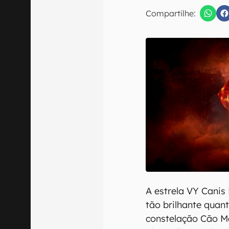
E-mail
Compartilhe:
Confirmo que 
A estrela VY Canis
tão brilhante quant
constelação Cão M