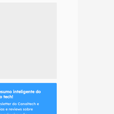
naltech.
esumo inteligente do
 tech!
sletter do Canaltech e
ias e reviews sobre