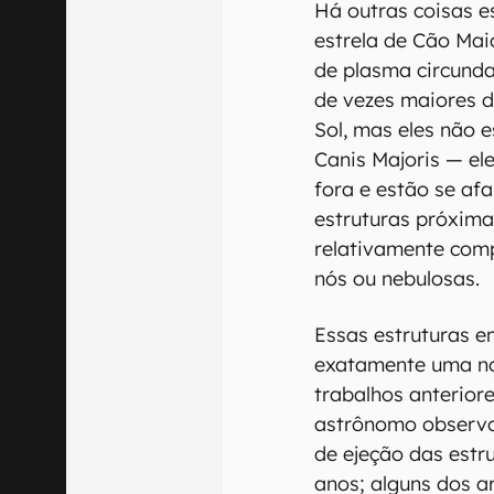
Há outras coisas 
estrela de Cão Mai
de plasma circunda
de vezes maiores do
Sol, mas eles não 
Canis Majoris — el
fora e estão se a
estruturas próxima
relativamente com
nós ou nebulosas.
Essas estruturas 
exatamente uma no
trabalhos anterior
astrônomo observo
de ejeção das estr
anos; alguns dos a