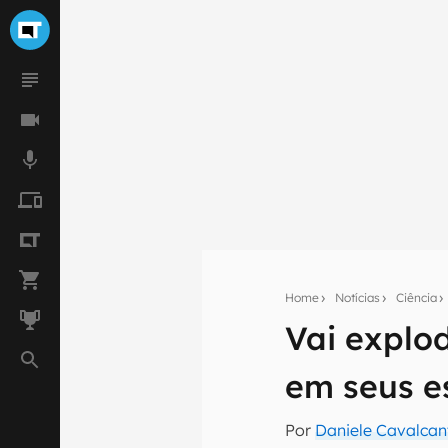
Home
Notícias
Ciência
Vai explo
Seu res
em seus es
Assine a newsle
mão.
Por
Daniele Cavalcan