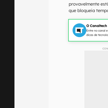
provavelmente est
que bloqueia tempo
O Canaltech
Entre no canal 
dicas de tecnol
CON