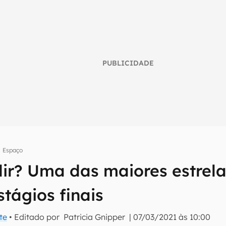
PUBLICIDADE
Espaço
dir? Uma das maiores estrela
umo inteligente do mundo tech!
tágios finais
tter do Canaltech e receba notícias e reviews sobre tecnologia 
te
• Editado por
Patricia Gnipper
|
07/03/2021 às 10:00