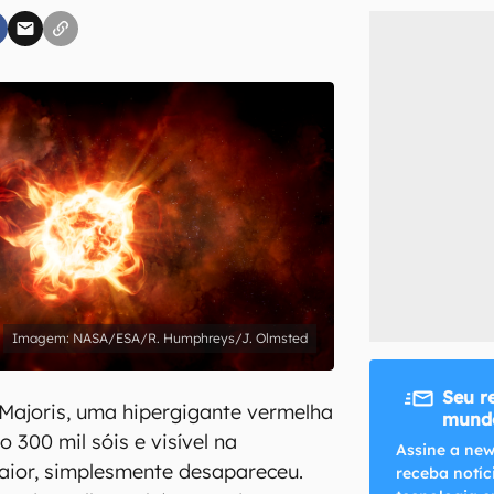
inscreva-se
li, aceito e concordo com os
Termos de Uso e Política de Privacidade do Ca
NASA/ESA/R. Humphreys/J. Olmsted
Seu r
 Majoris, uma hipergigante vermelha
mundo
o 300 mil sóis e visível na
Assine a new
aior, simplesmente desapareceu.
receba notíc