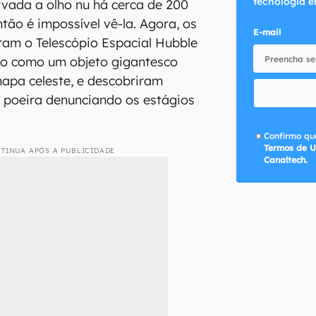
tecnologia e
rvada a olho nu há cerca de 200
tão é impossível vê-la. Agora, os
E-mail
ram o Telescópio Espacial Hubble
ho como um objeto gigantesco
apa celeste, e descobriram
 poeira denunciando os estágios
Confirmo que
Termos de U
TINUA APÓS A PUBLICIDADE
Canaltech.