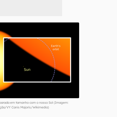
mparada em tamanho com o nosso Sol (Imagem:
ção/VY Canis Majoris/Wikimedia)