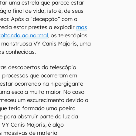
tar uma estrela que parece estar
gio final de vida, isto é, de seus
clear. Após a “decepção” com a
recia estar prestes a explodir
mas
voltando ao normal
, os telescópios
a monstruosa VY Canis Majoris, uma
as conhecidas.
as descobertas do telescópio
 processos que ocorreram em
estar ocorrendo na hipergigante
uma escala muito maior. No caso
onteceu um escurecimento devido a
que teria formado uma poeira
e para obstruir parte da luz da
 VY Canis Majoris, é algo
s massivas de material