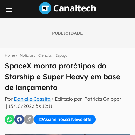
PUBLICIDADE
Seu resumo inteligente do mundo tech!
Assine a newsletter do Canaltech e receba
Home
Notícias
Ciência
Espaço
notícias e reviews sobre tecnologia em primeira
mão.
SpaceX monta protótipos do
Starship e Super Heavy em base
E-mail
de lançamento
Por
Danielle Cassita
• Editado por
Patricia Gnipper
inscreva-se
|
13/10/2022 às 12:11
Assine nossa Newsletter
Confirmo que li, aceito e concordo com os
Termos de
Uso e Política de Privacidade do Canaltech.