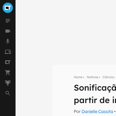
Home
Notícias
Ciência
Sonificaç
Seu res
partir de
Assine a newsle
mão.
Por
Danielle Cassita
•