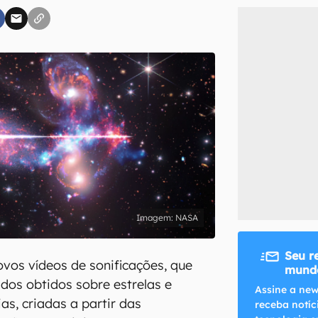
inscreva-se
li, aceito e concordo com os
Termos de Uso e Política de Privacidade do Ca
NASA
Seu r
vos vídeos de sonificações, que
mundo
os obtidos sobre estrelas e
Assine a new
as, criadas a partir das
receba notíc