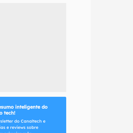
naltech.
esumo inteligente do
 tech!
sletter do Canaltech e
ias e reviews sobre