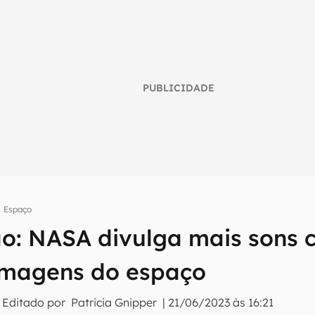
PUBLICIDADE
Espaço
ão: NASA divulga mais sons 
umo inteligente do mundo tech!
 imagens do espaço
tter do Canaltech e receba notícias e reviews sobre tecnologia 
 Editado por
Patricia Gnipper
|
21/06/2023 às 16:21