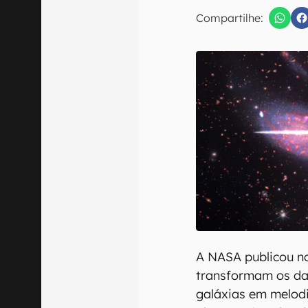
E-mail
Compartilhe:
Confirmo que 
A NASA publicou no
transformam os dad
galáxias em melodi