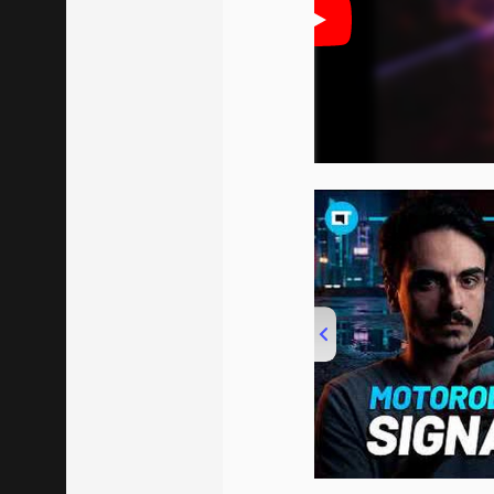
00:00
/
20:46