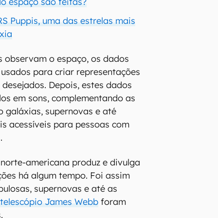
o espaço são feitas?
S Puppis, uma das estrelas mais
áxia
s observam o espaço, os dados
usados para criar representações
s desejados. Depois, estes dados
dos em sons, complementando as
 galáxias, supernovas e até
s acessíveis para pessoas com
.
 norte-americana produz e divulga
ações há algum tempo. Foi assim
ulosas, supernovas e até as
o telescópio James Webb
foram
.