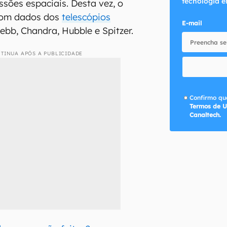
tecnologia e
sões espaciais. Desta vez, o
 com dados dos
telescópios
E-mail
b, Chandra, Hubble e Spitzer.
TINUA APÓS A PUBLICIDADE
Confirmo que
Termos de U
Canaltech.