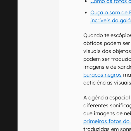
Como as fotos d
Ouça o som de R
incríveis da gal
Quando telescópio
obtidos podem ser 
visuais dos objeto
podem ser traduzi
imagens e deixando
buracos negros
mai
deficiências visuais
A agência espacial
diferentes sonific
que imagens de neb
primeiras fotos d
traduzidas em sons